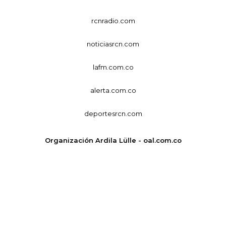
rcnradio.com
noticiasrcn.com
lafm.com.co
alerta.com.co
deportesrcn.com
Organización Ardila Lülle - oal.com.co