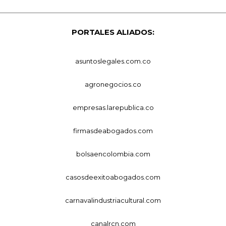
PORTALES ALIADOS:
asuntoslegales.com.co
agronegocios.co
empresas.larepublica.co
firmasdeabogados.com
bolsaencolombia.com
casosdeexitoabogados.com
carnavalindustriacultural.com
canalrcn.com