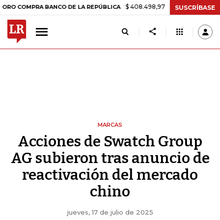
$ 408.498,97
+$ 8.753,81
+2,19%
PRA BANCO DE LA REPÚBLICA
TA
SUSCRÍBASE
MARCAS
Acciones de Swatch Group
AG subieron tras anuncio de
reactivación del mercado
chino
jueves, 17 de julio de 2025