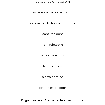
bolsaencolombia.com
casosdeexitoabogados.com
carnavalindustriacultural.com
canalrcn.com
rcnradio.com
noticiasrcn.com
lafm.com.co
alerta.com.co
deportesrcn.com
Organización Ardila Lülle - oal.com.co