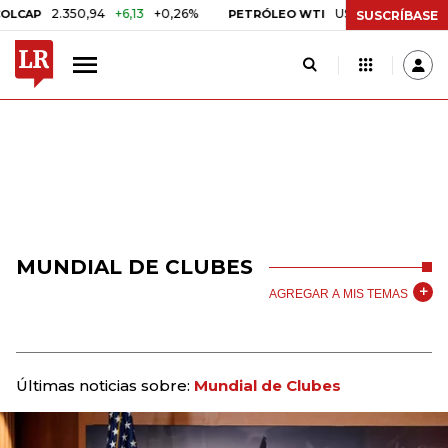
2.350,94
+6,13
+0,26%
US$ 78,18
US$ 0,17
+0,2
PETRÓLEO WTI
SUSCRÍBASE
MUNDIAL DE CLUBES
AGREGAR A MIS TEMAS
Últimas noticias sobre:
Mundial de Clubes