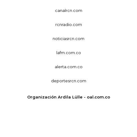
canalrcn.com
rcnradio.com
noticiasrcn.com
lafm.com.co
alerta.com.co
deportesrcn.com
Organización Ardila Lülle - oal.com.co