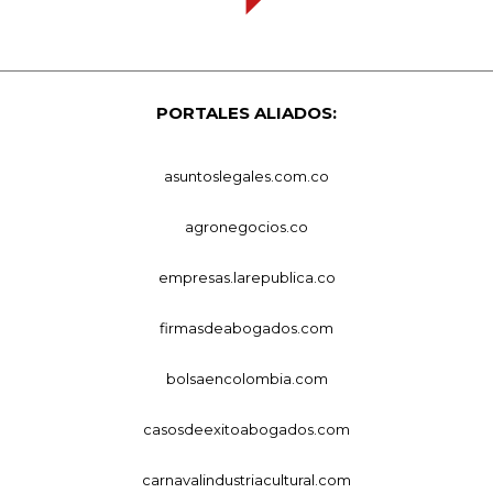
PORTALES ALIADOS:
asuntoslegales.com.co
agronegocios.co
empresas.larepublica.co
firmasdeabogados.com
bolsaencolombia.com
casosdeexitoabogados.com
carnavalindustriacultural.com