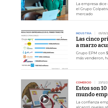
La empresa dice 
el Grupo Colpatri
mercado
INDUSTRIA
05/05/
Las cinco p
a marzo acu
Grupo EPM con $7,
más vendieron, h
COMERCIO
23/12/2
Estos son 10
mundo empre
La confianza emp
alcanzó niveles 