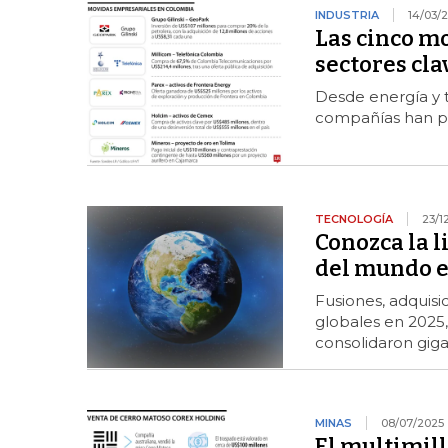
INDUSTRIA
14/03/
Las cinco m
sectores cla
Desde energía y t
compañías han pr
TECNOLOGÍA
23/1
Conozca la l
del mundo e
Fusiones, adquisi
globales en 2025
consolidaron giga
MINAS
08/07/2025
El multimil