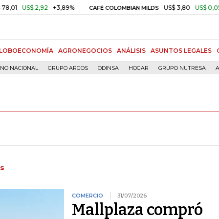
$ 2,92
+3,89%
US$ 3,80
US$ 0,05
+1,40%
CAFÉ COLOMBIAN MILDS
LOBOECONOMÍA
AGRONEGOCIOS
ANÁLISIS
ASUNTOS LEGALES
RNO NACIONAL
GRUPO ARGOS
ODINSA
HOGAR
GRUPO NUTRESA
A
s
COMERCIO
31/07/2026
Mallplaza compró