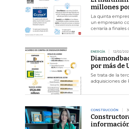
millones po
La quinta empres
un empresario co
cerraría a finales
ENERGÍA
12/02/20
Diamondback
por más de 
Se trata de la te
adquisiciones de
CONSTRUCCIÓN
3
Constructora
información