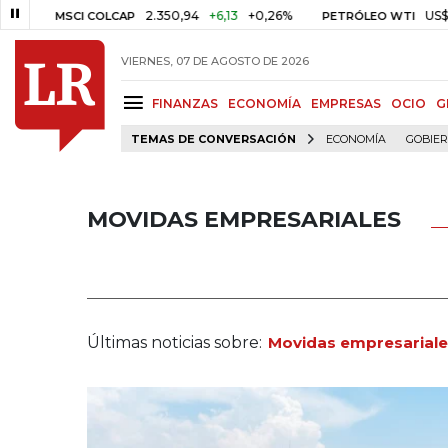
2.350,94
+6,13
+0,26%
US$ 78,01
US
MSCI COLCAP
PETRÓLEO WTI
VIERNES, 07 DE AGOSTO DE 2026
FINANZAS
ECONOMÍA
EMPRESAS
OCIO
G
TEMAS DE CONVERSACIÓN
ECONOMÍA
GOBIE
MOVIDAS EMPRESARIALES
Últimas noticias sobre:
Movidas empresariale