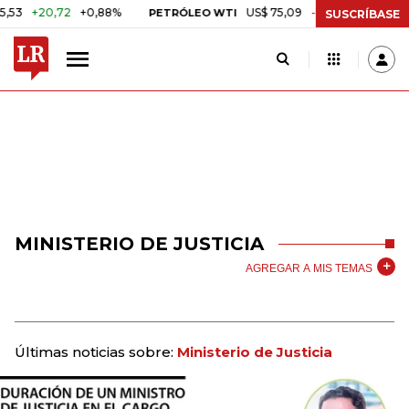
20,72
+0,88%
US$ 75,09
-US$ 0,24
-0,32%
PETRÓLEO WTI
C
SUSCRÍBASE
MINISTERIO DE JUSTICIA
AGREGAR A MIS TEMAS
Últimas noticias sobre:
Ministerio de Justicia