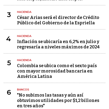
HACIENDA
3
César Arias será el director de Crédito
Público del Gobierno de la Espriella
HACIENDA
4
Inflación se ubicaría en 6,2% en julio y
regresaría a niveles máximos de 2024
HACIENDA
5
Colombia se ubica como el sexto país
con mayor morosidad bancaria en
América Latina
BANCOS
6
"No subimos las tasas y aún así
obtuvimos utilidades por $1,2 billones
en tres años"