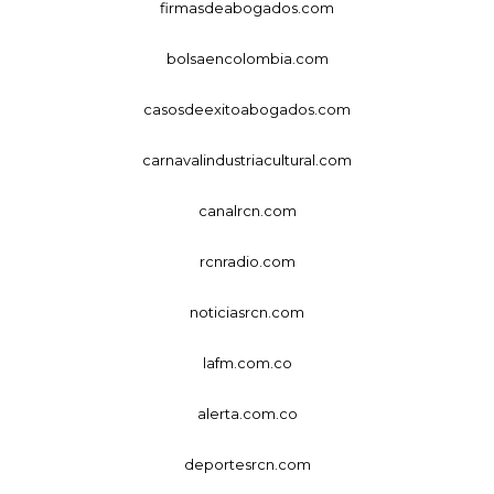
firmasdeabogados.com
bolsaencolombia.com
casosdeexitoabogados.com
carnavalindustriacultural.com
canalrcn.com
rcnradio.com
noticiasrcn.com
lafm.com.co
alerta.com.co
deportesrcn.com