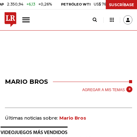
.350,94
+6,13
+0,26%
US$ 78,01
US$ 2,92
+3,89
PETRÓLEO WTI
SUSCRÍBASE
MARIO BROS
AGREGAR A MIS TEMAS
Últimas noticias sobre:
Mario Bros