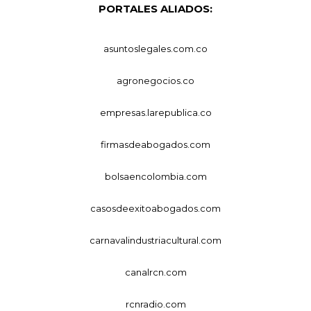
PORTALES ALIADOS:
asuntoslegales.com.co
agronegocios.co
empresas.larepublica.co
firmasdeabogados.com
bolsaencolombia.com
casosdeexitoabogados.com
carnavalindustriacultural.com
canalrcn.com
rcnradio.com