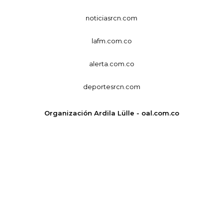
noticiasrcn.com
lafm.com.co
alerta.com.co
deportesrcn.com
Organización Ardila Lülle - oal.com.co