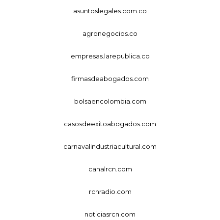
asuntoslegales.com.co
agronegocios.co
empresas.larepublica.co
firmasdeabogados.com
bolsaencolombia.com
casosdeexitoabogados.com
carnavalindustriacultural.com
canalrcn.com
rcnradio.com
noticiasrcn.com