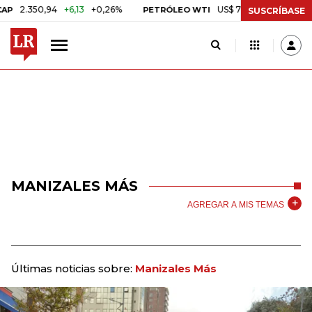
350,94
+6,13
+0,26%
US$ 78,01
US$ 2,92
+3,89%
PETRÓLEO WTI
SUSCRÍBASE
MANIZALES MÁS
AGREGAR A MIS TEMAS
Últimas noticias sobre:
Manizales Más