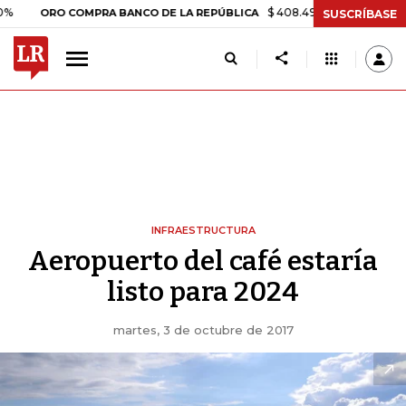
$ 408.498,97
+$ 8.753,81
+2
ORO COMPRA BANCO DE LA REPÚBLICA
SUSCRÍBASE
INFRAESTRUCTURA
Aeropuerto del café estaría
listo para 2024
martes, 3 de octubre de 2017