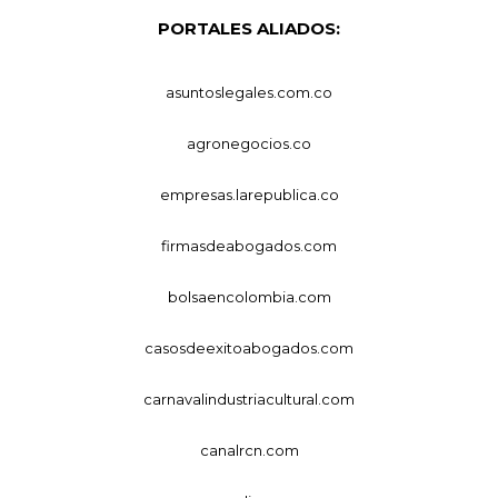
PORTALES ALIADOS:
asuntoslegales.com.co
agronegocios.co
empresas.larepublica.co
firmasdeabogados.com
bolsaencolombia.com
casosdeexitoabogados.com
carnavalindustriacultural.com
canalrcn.com