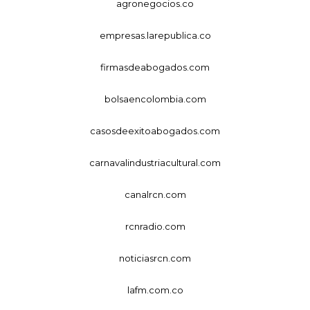
agronegocios.co
empresas.larepublica.co
firmasdeabogados.com
bolsaencolombia.com
casosdeexitoabogados.com
carnavalindustriacultural.com
canalrcn.com
rcnradio.com
noticiasrcn.com
lafm.com.co