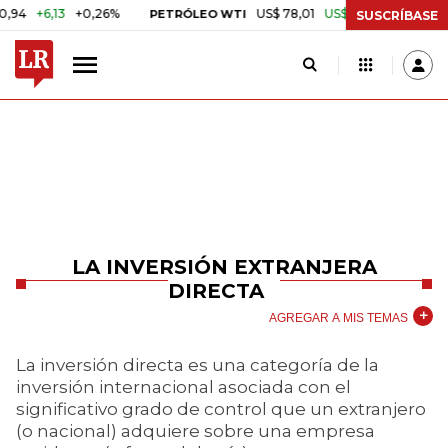
+6,13
+0,26%
US$ 78,01
US$ 2,92
+3,89%
PETRÓLEO WTI
CAF
SUSCRÍBASE
LA INVERSIÓN EXTRANJERA
DIRECTA
AGREGAR A MIS TEMAS
La inversión directa es una categoría de la
inversión internacional asociada con el
significativo grado de control que un extranjero
(o nacional) adquiere sobre una empresa