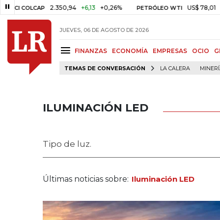
2.350,94
+6,13
+0,26%
US$ 78,01
US$ 2,92
OLCAP
PETRÓLEO WTI
JUEVES, 06 DE AGOSTO DE 2026
FINANZAS
ECONOMÍA
EMPRESAS
OCIO
G
TEMAS DE CONVERSACIÓN
LA CALERA
MINER
ILUMINACIÓN LED
Tipo de luz.
Últimas noticias sobre:
Iluminación LED