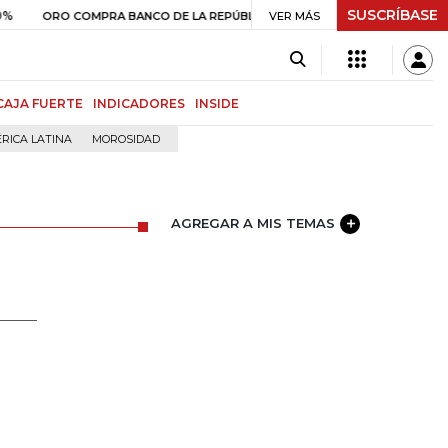
SUSCRÍBASE
$ 408.498,97
+$ 8.753,81
+2,19%
O COMPRA BANCO DE LA REPÚBLICA
VER MÁS
CAJA FUERTE
INDICADORES
INSIDE
RICA LATINA
MOROSIDAD
AGREGAR A MIS TEMAS