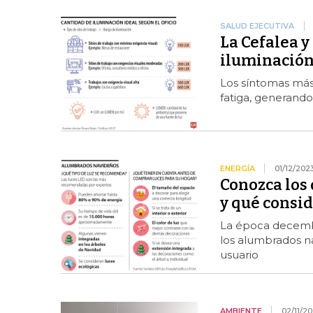
SALUD EJECUTIVA
La Cefalea y
iluminación 
Los síntomas más 
fatiga, generando
ENERGÍA
01/12/202
Conozca los
y qué consid
La época decembr
los alumbrados na
usuario
AMBIENTE
02/11/2