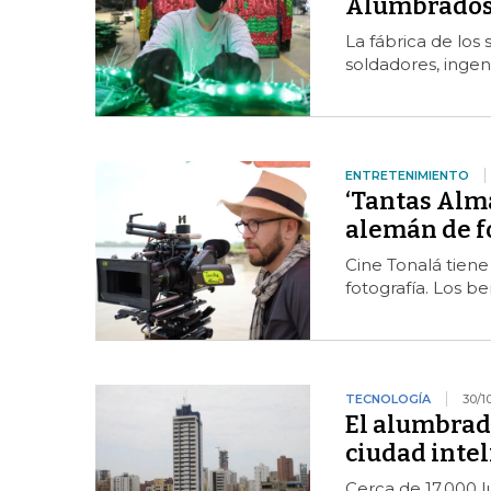
Alumbrados
La fábrica de los
soldadores, ingen
ENTRETENIMIENTO
‘Tantas Alm
alemán de fo
Cine Tonalá tiene
fotografía. Los be
TECNOLOGÍA
30/1
El alumbrad
ciudad intel
Cerca de 17.000 l