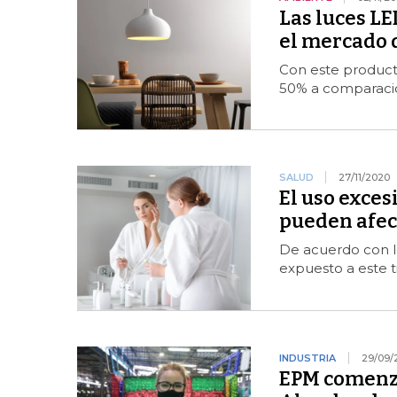
Las luces LE
el mercado d
Con este product
50% a comparació
SALUD
27/11/2020
El uso exces
pueden afect
De acuerdo con lo
expuesto a este t
INDUSTRIA
29/09/
EPM comenzó