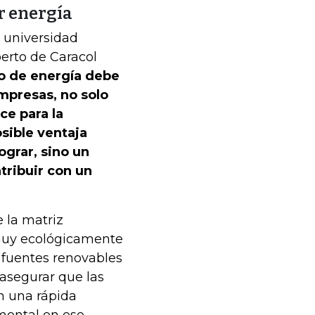
r energía
a universidad
erto de Caracol
ro de energía debe
empresas, no solo
ce para la
osible ventaja
grar, sino un
ribuir con un
 la matriz
muy ecológicamente
 fuentes renovables
asegurar que las
n una rápida