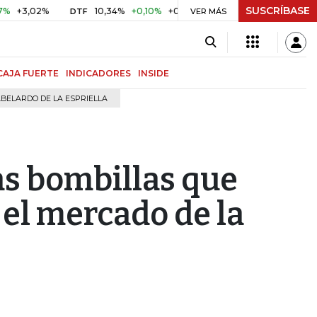
SUSCRÍBASE
02%
10,34%
+0,10%
+0,98%
$ 416,91
+$ 0,05
+0,01%
DTF
UVR
VER MÁS
CAJA FUERTE
INDICADORES
INSIDE
BELARDO DE LA ESPRIELLA
as bombillas que
 el mercado de la