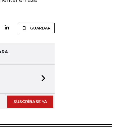
mental en ese
GUARDAR
ARA
Next slide
SUSCRÍBASE YA