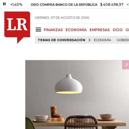
,40%
$ 408.498,97
+$ 8.753,
ORO COMPRA BANCO DE LA REPÚBLICA
VIERNES, 07 DE AGOSTO DE 2026
FINANZAS
ECONOMÍA
EMPRESAS
OCIO
G
TEMAS DE CONVERSACIÓN
ECONOMÍA
GOBIE