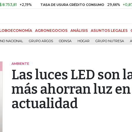
81
+2,19%
29,66%
+0,87%
+3,
TASA DE USURA CRÉDITO CONSUMO
LOBOECONOMÍA
AGRONEGOCIOS
ANÁLISIS
ASUNTOS LEGALES
RNO NACIONAL
GRUPO ARGOS
ODINSA
HOGAR
GRUPO NUTRESA
A
AMBIENTE
Las luces LED son l
más ahorran luz en
actualidad