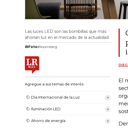
Las luces LED son las bombillas que más
ahorran luz en el mercado de la actualidad.
Foto:
Bloomberg
DIEG
El 
Agregue a sus temas de interés
sec
org
Día Internacional de la Luz
mer
Iluminación LED
sos
Ahorro de energía
Den