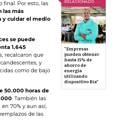
RELACIONADO
final. Por esto, las
n las más
a y cuidar el medio
uces se puede
enta 1.645
“Empresas
, recalcaron que
pueden obtener
hasta 15% de
ncandescentes, y
ahorro de
ocidas como de bajo
energía
utilizando
dispositivo Bia”
de 50.000 horas de
1.000
. También las
 en 70% y aun así,
reemplazos de las