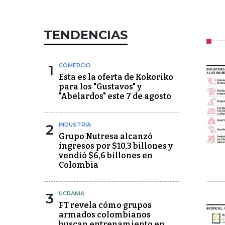
TENDENCIAS
1
COMERCIO
Esta es la oferta de Kokoriko
para los "Gustavos" y
"Abelardos" este 7 de agosto
2
INDUSTRIA
Grupo Nutresa alcanzó
ingresos por $10,3 billones y
vendió $6,6 billones en
Colombia
3
UCRANIA
FT revela cómo grupos
armados colombianos
buscan entrenamiento en