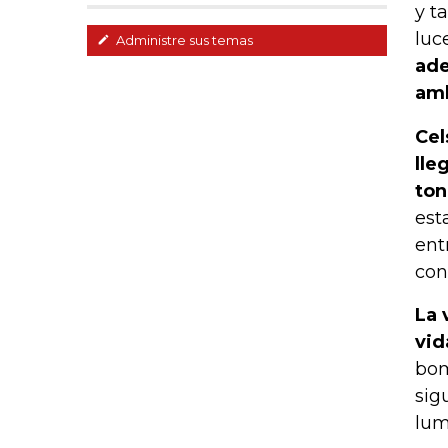
y t
luc
Administre sus temas
ade
amb
Cel
lle
ton
est
ent
con
La 
vid
bom
sig
lum