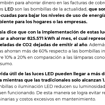
ambién para ahorrar dinero en las facturas de cobro 
es
LED
son las bombillas de la actualidad,
que so
cuadas para bajar los niveles de uso de energí
iente para los hogares o las empresas.
sia dice que con la implementación de estas l
gar a ahorrar 825.571 kWh al mes, el cual repres
eladas de CO2 dejadas de emitir al año
. Además
as ahorran más de 60% respecto a las bombillas i
re 10% a 20% en comparación a las lámparas con
sumo.
vida útil de las luces LED pueden llegar a más 
a mientras que las tradicionales solo alcanzan 
billas o iluminación LED reducen su luminosidad
uen funcionando. De esta manera se logra evitar 
inarias y costos excesivos en mantenimiento.