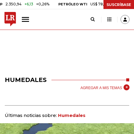
350,94
+6,13
+0,26%
US$ 78,01
US$ 2,92
+3,89%
PETRÓLEO WTI
SUSCRÍBASE
HUMEDALES
AGREGAR A MIS TEMAS
Últimas noticias sobre:
Humedales