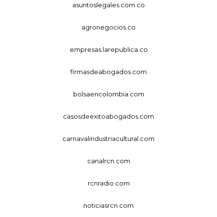
asuntoslegales.com.co
agronegocios.co
empresas.larepublica.co
firmasdeabogados.com
bolsaencolombia.com
casosdeexitoabogados.com
carnavalindustriacultural.com
canalrcn.com
rcnradio.com
noticiasrcn.com