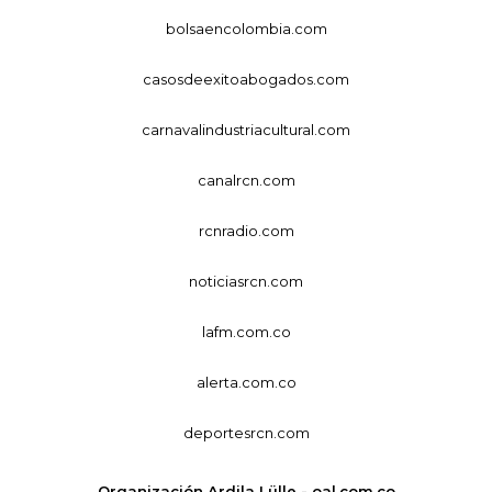
bolsaencolombia.com
casosdeexitoabogados.com
carnavalindustriacultural.com
canalrcn.com
rcnradio.com
noticiasrcn.com
lafm.com.co
alerta.com.co
deportesrcn.com
Organización Ardila Lülle - oal.com.co