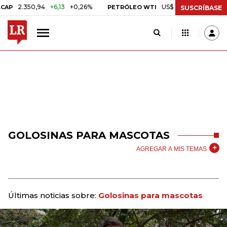
2.350,94
+6,13
+0,26%
US$ 78,01
US$ 2,92
+3,8
PETRÓLEO WTI
SUSCRÍBASE
GOLOSINAS PARA MASCOTAS
AGREGAR A MIS TEMAS
Últimas noticias sobre:
Golosinas para mascotas