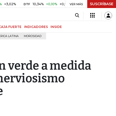
SUSCRÍBASE
%
10,34%
+0,10%
+0,98%
$ 416,91
+$ 0,05
+0,01%
DTF
UVR
VER MÁS
CAJA FUERTE
INDICADORES
INSIDE
RICA LATINA
MOROSIDAD
en verde a medida
 nerviosismo
e