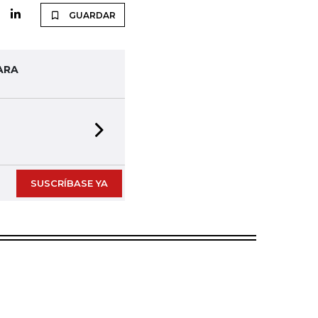
GUARDAR
ARA
Next slide
SUSCRÍBASE YA