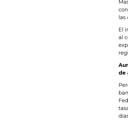
Mas
con
las
El 
al 
exp
reg
Aun
de 
Per
ban
Fed
tas
día