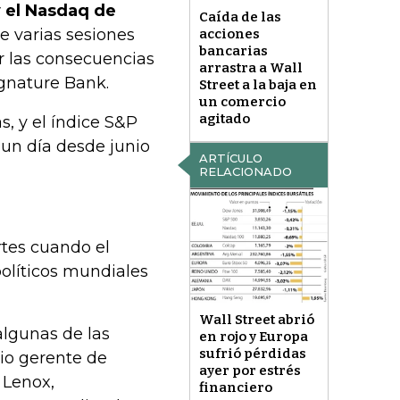
 el Nasdaq de
Caída de las
 varias sesiones
acciones
bancarias
or las consecuencias
arrastra a Wall
ignature Bank.
Street a la baja en
un comercio
agitado
, y el índice S&P
un día desde junio
ARTÍCULO
RELACIONADO
rtes cuando el
políticos mundiales
Wall Street abrió
algunas de las
en rojo y Europa
sufrió pérdidas
cio gerente de
ayer por estrés
 Lenox,
financiero