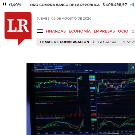
40%
$ 408.498,97
+$ 8.753,81
ORO COMPRA BANCO DE LA REPÚBLICA
JUEVES, 06 DE AGOSTO DE 2026
FINANZAS
ECONOMÍA
EMPRESAS
OCIO
G
TEMAS DE CONVERSACIÓN
LA CALERA
MINER