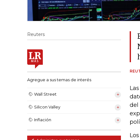
Reuters
REU
Agregue a sus temas de interés
Las
Wall Street
dat
del
Silicon Valley
exp
Inflación
pol
Los