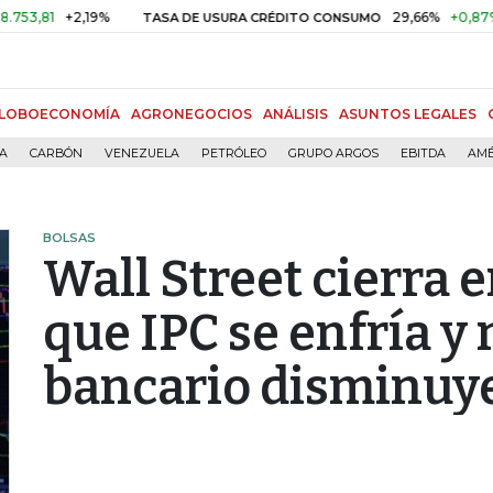
+2,19%
29,66%
+0,87%
+3,02
TASA DE USURA CRÉDITO CONSUMO
LOBOECONOMÍA
AGRONEGOCIOS
ANÁLISIS
ASUNTOS LEGALES
ÍA
CARBÓN
VENEZUELA
PETRÓLEO
GRUPO ARGOS
EBITDA
AMÉ
BOLSAS
Wall Street cierra 
que IPC se enfría y
bancario disminuy