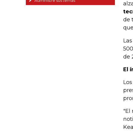
Administre sus temas
alza
tec
de 
que
Las
500
de 
El 
Los
pre
pro
"El
not
Kea