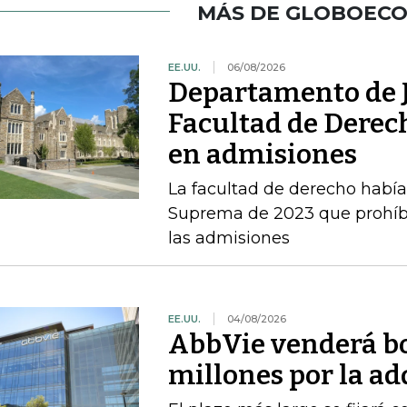
MÁS DE GLOBOEC
EE.UU.
06/08/2026
Departamento de J
Facultad de Derec
en admisiones
La facultad de derecho había v
Suprema de 2023 que prohíbe 
las admisiones
EE.UU.
04/08/2026
AbbVie venderá b
millones por la a