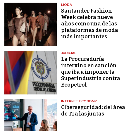
MODA
Santander Fashion
Week celebra nueve
años como una de las
plataformas de moda
más importantes
JUDICIAL
La Procuraduría
intervino en sanción
que iba a imponer la
Superindustria contra
Ecopetrol
INTERNET ECONOMY
Ciberseguridad: del área
de TI a las juntas