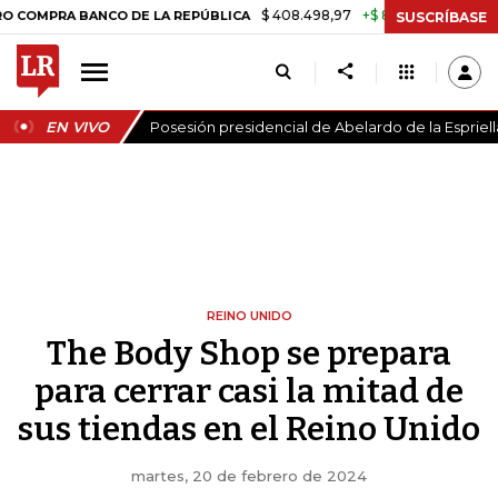
$ 408.498,97
+$ 8.753,81
+2,19%
A BANCO DE LA REPÚBLICA
TAS
SUSCRÍBASE
EN VIVO
Posesión presidencial de Abelardo de la Espriell
REINO UNIDO
The Body Shop se prepara
para cerrar casi la mitad de
sus tiendas en el Reino Unido
martes, 20 de febrero de 2024