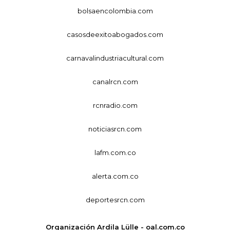
bolsaencolombia.com
casosdeexitoabogados.com
carnavalindustriacultural.com
canalrcn.com
rcnradio.com
noticiasrcn.com
lafm.com.co
alerta.com.co
deportesrcn.com
Organización Ardila Lülle - oal.com.co