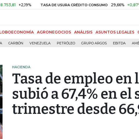
+2,19%
29,66%
+0,87%
+3,02
TASA DE USURA CRÉDITO CONSUMO
LOBOECONOMÍA
AGRONEGOCIOS
ANÁLISIS
ASUNTOS LEGALES
ÍA
CARBÓN
VENEZUELA
PETRÓLEO
GRUPO ARGOS
EBITDA
AMÉ
HACIENDA
Tasa de empleo en 
subió a 67,4% en el
trimestre desde 66