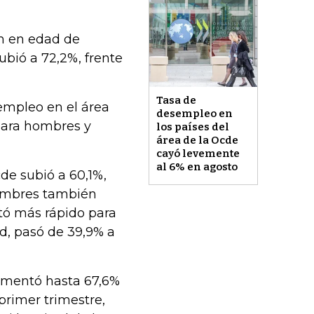
ón en edad de
bió a 72,2%, frente
Tasa de
empleo en el área
desempleo en
para hombres y
los países del
área de la Ocde
cayó levemente
al 6% en agosto
de subió a 60,1%,
hombres también
ó más rápido para
d, pasó de 39,9% a
aumentó hasta 67,6%
primer trimestre,