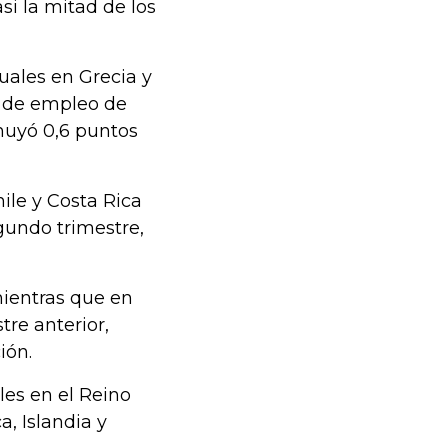
i la mitad de los
ales en Grecia y
a de empleo de
nuyó 0,6 puntos
hile y Costa Rica
gundo trimestre,
mientras que en
tre anterior,
ión.
es en el Reino
, Islandia y