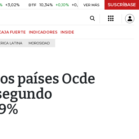
SUSCRÍBASE
%
10,34%
+0,10%
+0,98%
$ 416,91
+$ 0,05
+0,01%
DTF
UVR
VER MÁS
CAJA FUERTE
INDICADORES
INSIDE
RICA LATINA
MOROSIDAD
los países Ocde
 segundo
,9%