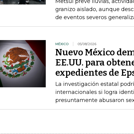
Metsul prevé lluvias, activida
granizo aislado, aunque desc
de eventos severos generali
MÉXICO
05/08/2026
Nuevo México dem
EE.UU. para obtene
expedientes de Ep
La investigación estatal pod
internacionales si logra ident
presuntamente abusaron sex