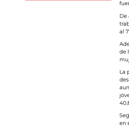
fue
De 
tra
al 
Ade
de 
muj
La 
des
aum
jóv
40,
Seg
en 