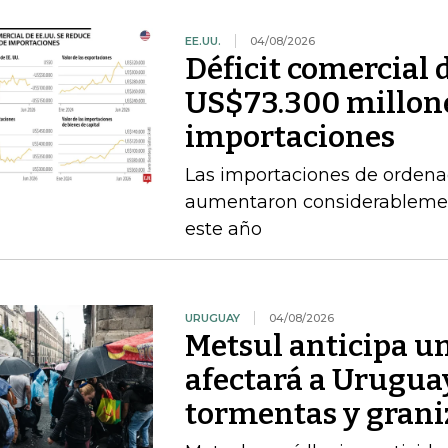
EE.UU.
04/08/2026
Déficit comercial 
US$73.300 millone
importaciones
Las importaciones de ordena
aumentaron considerablement
este año
URUGUAY
04/08/2026
Metsul anticipa un
afectará a Uruguay
tormentas y grani