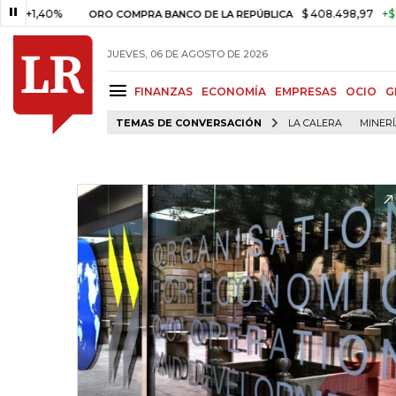
0%
$ 408.498,97
+$ 8.753,81
ORO COMPRA BANCO DE LA REPÚBLICA
JUEVES, 06 DE AGOSTO DE 2026
FINANZAS
ECONOMÍA
EMPRESAS
OCIO
G
TEMAS DE CONVERSACIÓN
LA CALERA
MINER