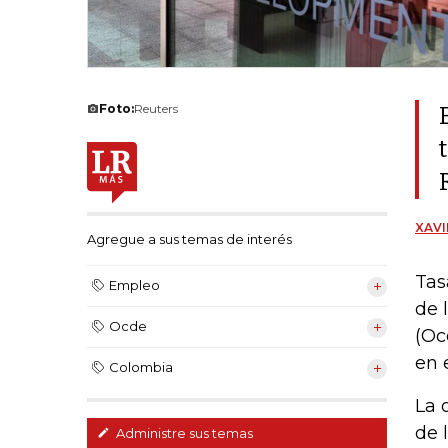
Foto:
Reuters
XAVI
Agregue a sus temas de interés
Tas
Empleo
de 
Ocde
(Oc
en 
Colombia
La 
de 
Administre sus temas