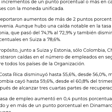
 incrementos de un punto porcentual o más en cas
ses con la moneda unificada.
reportaron aumentos de más de 2 puntos porcentu
ovenia. Aunque hubo una caída notable en la tas
onia, que pasó del 74,1% al 72,9% y también dismi
centuales en Suiza a 78,6%.
ropósito, junto a Suiza y Estonia, sólo Colombia, C
istraron caídas en el número de empleados en se
re todos los países de la Organización.
Costa Rica disminuyó hasta 55,6%, desde 56,0%, 
ombia cayó hasta 59,6%, desde el 60,8% del trimes
pués de alcanzar tres cuartas partes de recuperac
tasa de empleo aumentó en 0,4 puntos porcentual
do y en más de un punto porcentual en Dinamarca