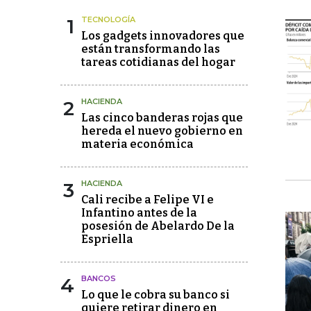
1
TECNOLOGÍA
Los gadgets innovadores que
están transformando las
tareas cotidianas del hogar
2
HACIENDA
Las cinco banderas rojas que
hereda el nuevo gobierno en
materia económica
3
HACIENDA
Cali recibe a Felipe VI e
Infantino antes de la
posesión de Abelardo De la
Espriella
4
BANCOS
Lo que le cobra su banco si
quiere retirar dinero en