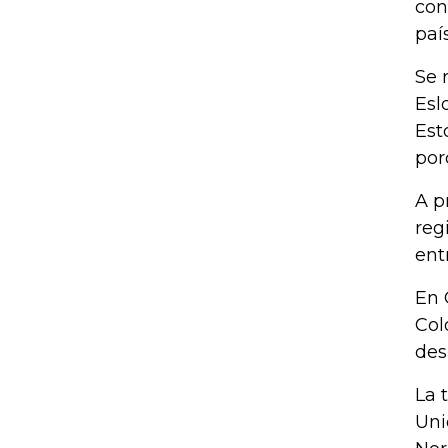
con
paí
Se 
Esl
Est
por
A p
reg
ent
En 
Col
des
La 
Uni