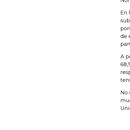
Nor
En 
sub
por
de 
pan
A p
68,
res
ten
No 
mue
Uni