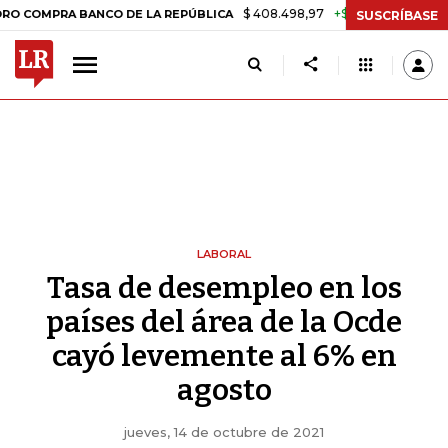
$ 408.498,97
+$ 8.753,81
+2,19%
RA BANCO DE LA REPÚBLICA
TA
SUSCRÍBASE
LABORAL
Tasa de desempleo en los
países del área de la Ocde
cayó levemente al 6% en
agosto
jueves, 14 de octubre de 2021