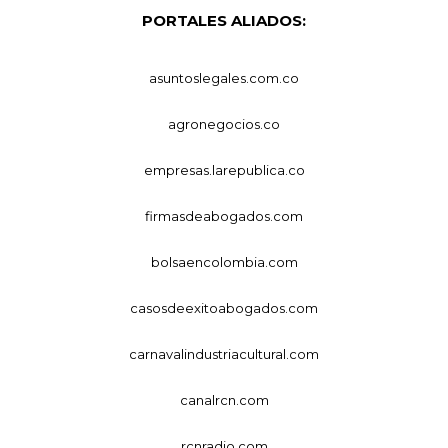
PORTALES ALIADOS:
asuntoslegales.com.co
agronegocios.co
empresas.larepublica.co
firmasdeabogados.com
bolsaencolombia.com
casosdeexitoabogados.com
carnavalindustriacultural.com
canalrcn.com
rcnradio.com