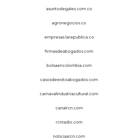
asuntoslegales.com.co
agronegocios.co
empresas.larepublica.co
firmasdeabogados.com
bolsaencolombia.com
casosdeexitoabogados.com
carnavalindustriacultural.com
canalrcn.com
rcnradio.com
noticiasrcn.com