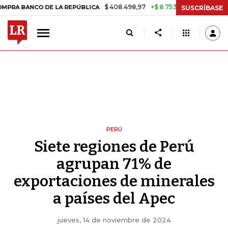
$ 408.498,97
+$ 8.753,81
+2,19%
NCO DE LA REPÚBLICA
TASA DE 
SUSCRÍBASE
PERÚ
Siete regiones de Perú
agrupan 71% de
exportaciones de minerales
a países del Apec
jueves, 14 de noviembre de 2024