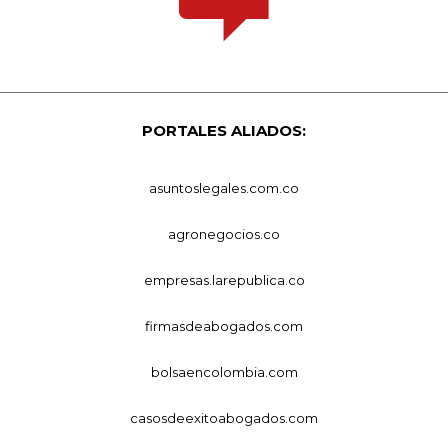
PORTALES ALIADOS:
asuntoslegales.com.co
agronegocios.co
empresas.larepublica.co
firmasdeabogados.com
bolsaencolombia.com
casosdeexitoabogados.com