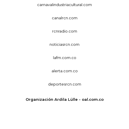
carnavalindustriacultural.com
canalrcn.com
rcnradio.com
noticiasrcn.com
lafm.com.co
alerta.com.co
deportesrcn.com
Organización Ardila Lülle - oal.com.co