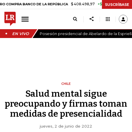
$ 408.498,97
+$ 8.753,81
+2,19%
 BANCO DE LA REPÚBLICA
TASA 
SUSCRÍBASE
EN VIVO
Posesión presidencial de Abelardo de la Espriell
CHILE
Salud mental sigue
preocupando y firmas toman
medidas de presencialidad
jueves, 2 de junio de 2022