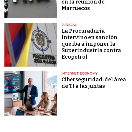
en la reunión de
Marruecos
JUDICIAL
La Procuraduría
intervino en sanción
que iba a imponer la
Superindustria contra
Ecopetrol
INTERNET ECONOMY
Ciberseguridad: del área
de TI a las juntas