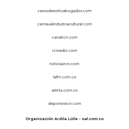
casosdeexitoabogados.com
carnavalindustriacultural.com
canalrcn.com
rcnradio.com
noticiasrcn.com
lafm.com.co
alerta.com.co
deportesrcn.com
Organización Ardila Lülle - oal.com.co