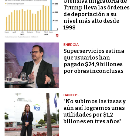
Ofensiva migratoria de
Trump lleva las órdenes
de deportación a su
nivel más alto desde
1998
ENERGÍA
Superservicios estima
que usuarios han
pagado $24,9 billones
por obras inconclusas
BANCOS
"No subimos las tasas y
aún así logramos unas
utilidades por $1,2
billones en tres años"