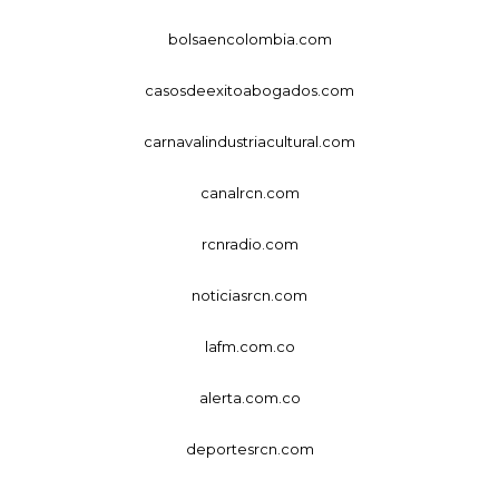
bolsaencolombia.com
casosdeexitoabogados.com
carnavalindustriacultural.com
canalrcn.com
rcnradio.com
noticiasrcn.com
lafm.com.co
alerta.com.co
deportesrcn.com