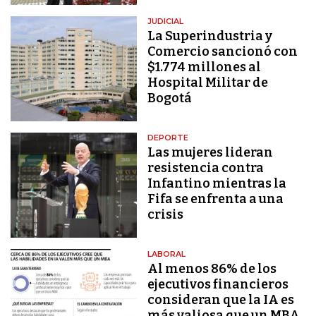
JUDICIAL
La Superindustria y
Comercio sancionó con
$1.774 millones al
Hospital Militar de
Bogotá
DEPORTE
Las mujeres lideran
resistencia contra
Infantino mientras la
Fifa se enfrenta a una
crisis
LABORAL
Al menos 86% de los
ejecutivos financieros
consideran que la IA es
más valiosa que un MBA