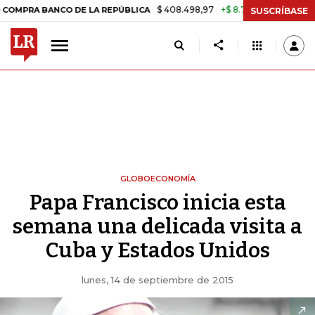
$ 408.498,97
+$ 8.753,81
+2,19%
NCO DE LA REPÚBLICA
TASA DE
SUSCRÍBASE
GLOBOECONOMÍA
Papa Francisco inicia esta
semana una delicada visita a
Cuba y Estados Unidos
lunes, 14 de septiembre de 2015