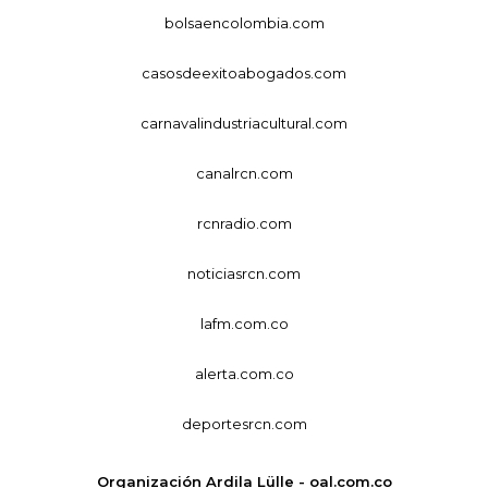
bolsaencolombia.com
casosdeexitoabogados.com
carnavalindustriacultural.com
canalrcn.com
rcnradio.com
noticiasrcn.com
lafm.com.co
alerta.com.co
deportesrcn.com
Organización Ardila Lülle - oal.com.co