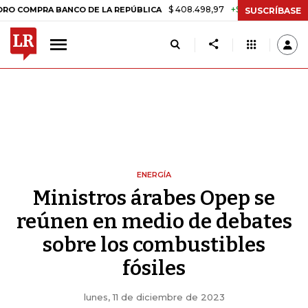
$ 408.498,97
+$ 8.753,81
+2,19%
RA BANCO DE LA REPÚBLICA
TAS
SUSCRÍBASE
ENERGÍA
Ministros árabes Opep se
reúnen en medio de debates
sobre los combustibles
fósiles
lunes, 11 de diciembre de 2023