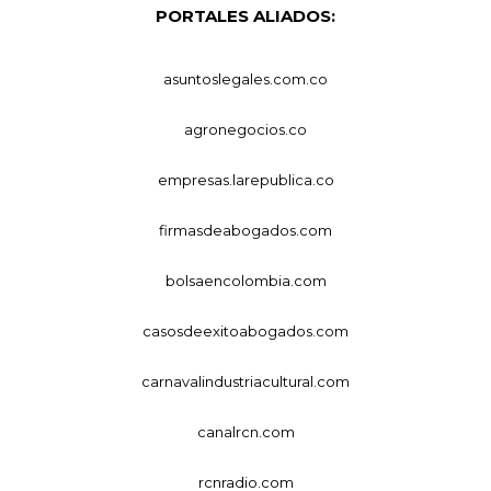
PORTALES ALIADOS:
asuntoslegales.com.co
agronegocios.co
empresas.larepublica.co
firmasdeabogados.com
bolsaencolombia.com
casosdeexitoabogados.com
carnavalindustriacultural.com
canalrcn.com
rcnradio.com