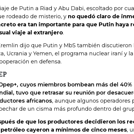
viaje de Putin a Riad y Abu Dabi, escoltado por cua
ue rodeado de misterio, y
no quedó claro de inm
creto era tan importante para que Putin haya r
sual viaje al extranjero
.
Kremlin dijo que Putin y MbS también discutieron l
a, Ucrania y Yemen, el programa nuclear iraní y l
cooperación en defensa.
EP
Opep+, cuyos miembros bombean más del 40% d
dial, tuvo que retrasar su reunión por desacuer
ductores africanos
, aunque algunos operadores p
pechar de un cisma más profundo dentro del grup
pués de que los productores decidieron los rec
 petróleo cayeron a mínimos de cinco meses
, 