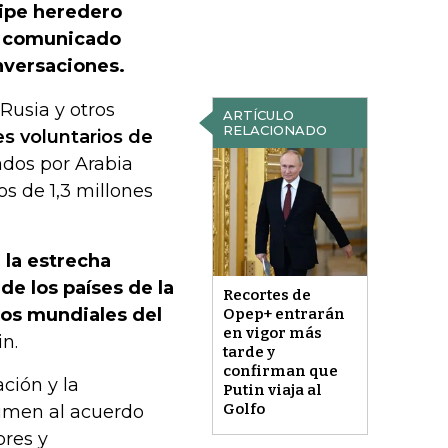
cipe heredero
n comunicado
nversaciones.
Rusia y otros
ARTÍCULO
RELACIONADO
s voluntarios de
ados por Arabia
os de 1,3 millones
 la estrecha
de los países de la
Recortes de
dos mundiales del
Opep+ entrarán
en vigor más
in.
tarde y
confirman que
ción y la
Putin viaja al
Golfo
sumen al acuerdo
ores y