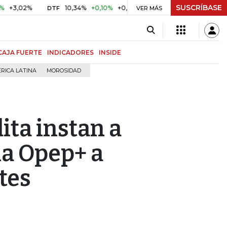
SUSCRÍBASE
%
10,34%
+0,10%
+0,98%
$ 416,91
+$ 0,05
+0,01%
DTF
UVR
VER MÁS
CAJA FUERTE
INDICADORES
INSIDE
RICA LATINA
MOROSIDAD
ita instan a
la Opep+ a
tes