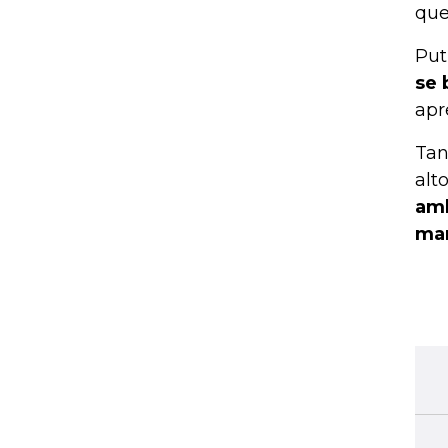
que
Put
se 
apr
Tan
alt
amb
man