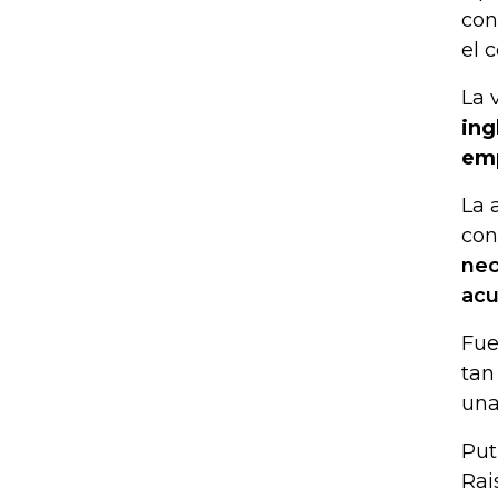
con
el 
La 
ing
emp
La 
con
nec
acu
Fue
tan
una
Put
Rais