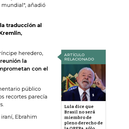
 mundial", añadió
la traducción al
 Kremlin,
ríncipe heredero,
ARTÍCULO
RELACIONADO
u
reunión la
omprometan con el
mentario público
los recortes parecía
s.
Lula dice que
Brasil no será
 iraní, Ebrahim
miembro de
pleno derecho de
la OPEP+, sólo