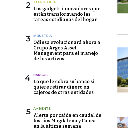
2
TECNOLOGÍA
Los gadgets innovadores que
están transformando las
tareas cotidianas del hogar
3
INDUSTRIA
Odinsa evolucionará ahora a
Grupo Argos Asset
Managment para el manejo
de los activos
4
BANCOS
Lo que le cobra su banco si
quiere retirar dinero en
cajeros de otras entidades
5
AMBIENTE
Alerta por caída en caudal de
los ríos Magdalena y Cauca
en la última semana