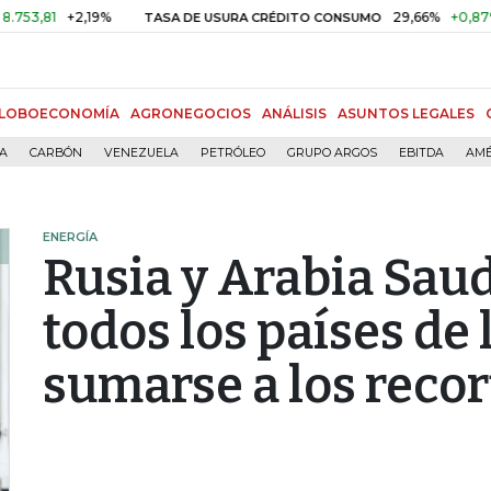
+2,19%
29,66%
+0,87%
+3,02
TASA DE USURA CRÉDITO CONSUMO
LOBOECONOMÍA
AGRONEGOCIOS
ANÁLISIS
ASUNTOS LEGALES
ÍA
CARBÓN
VENEZUELA
PETRÓLEO
GRUPO ARGOS
EBITDA
AMÉ
ENERGÍA
Rusia y Arabia Saud
todos los países de 
sumarse a los recor