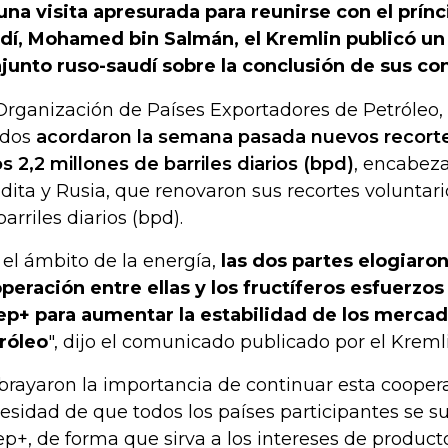
una visita apresurada para reunirse con el prín
dí, Mohamed bin Salmán, el Kremlin publicó u
junto ruso-saudí sobre la conclusión de sus co
Organización de Países Exportadores de Petróleo, 
ados
acordaron la semana pasada nuevos recorte
s 2,2 millones de barriles diarios (bpd)
, encabez
dita y Rusia, que renovaron sus recortes voluntari
barriles diarios (bpd).
 el ámbito de la energía,
las dos partes elogiaron
peración entre ellas y los fructíferos esfuerzos 
p+ para aumentar la estabilidad de los merca
róleo
", dijo el comunicado publicado por el Kreml
brayaron la importancia de continuar esta coopera
esidad de que todos los países participantes se 
p+, de forma que sirva a los intereses de product