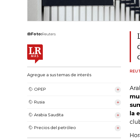
Foto:
Reuters
REU
Agregue a sus temas de interés
Ara
OPEP
mun
Rusia
sum
la 
Arabia Saudita
clu
Precios del petróleo
Hor