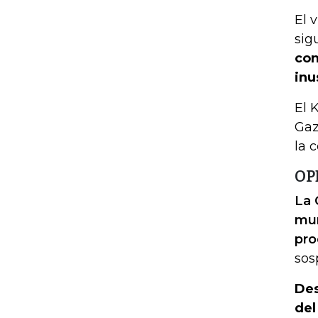
El 
sig
con
inu
El 
Gaz
la 
OP
La 
mun
pro
sos
Des
del