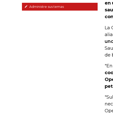
en 
Administre sus temas
sau
con
La 
ali
uno
Sau
de 
"En
coo
Ope
pet
"Su
nec
Ope