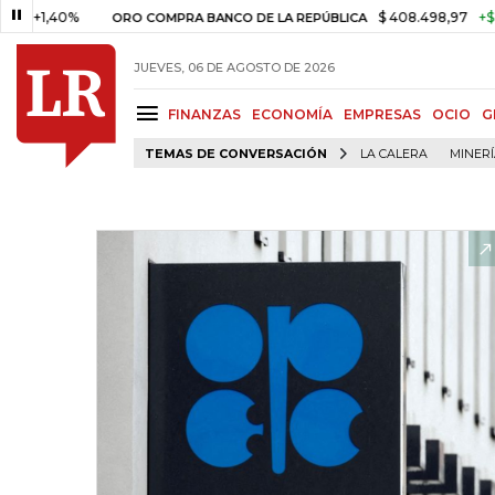
40%
$ 408.498,97
+$ 8.753,81
ORO COMPRA BANCO DE LA REPÚBLICA
JUEVES, 06 DE AGOSTO DE 2026
FINANZAS
ECONOMÍA
EMPRESAS
OCIO
G
TEMAS DE CONVERSACIÓN
LA CALERA
MINER