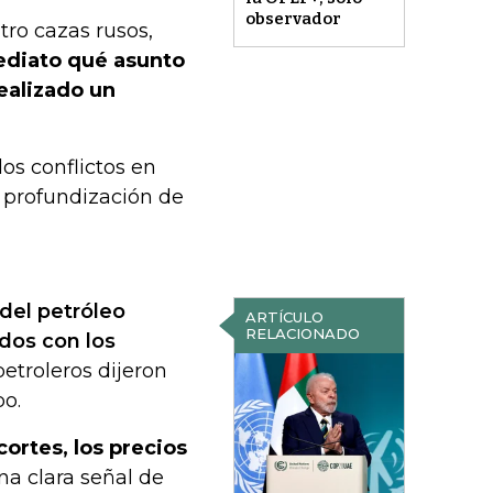
observador
tro cazas rusos,
ediato qué asunto
ealizado un
os conflictos en
a profundización de
el petróleo
ARTÍCULO
RELACIONADO
dos con los
etroleros dijeron
o.
ortes, los precios
una clara señal de