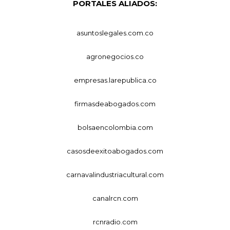
PORTALES ALIADOS:
asuntoslegales.com.co
agronegocios.co
empresas.larepublica.co
firmasdeabogados.com
bolsaencolombia.com
casosdeexitoabogados.com
carnavalindustriacultural.com
canalrcn.com
rcnradio.com