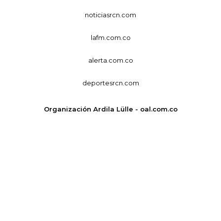
noticiasrcn.com
lafm.com.co
alerta.com.co
deportesrcn.com
Organización Ardila Lülle - oal.com.co