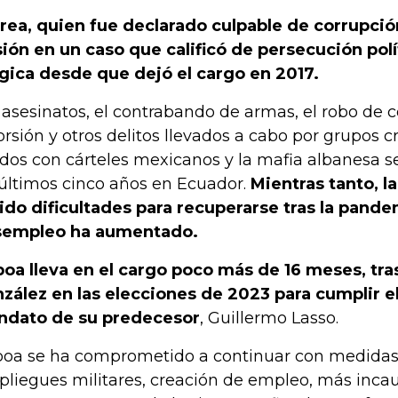
rea, quien fue declarado culpable de corrupci
sión en un caso que calificó de persecución polí
gica desde que dejó el cargo en 2017.
 asesinatos, el contrabando de armas, el robo de c
orsión y otros delitos llevados a cabo por grupos c
ados con cárteles mexicanos y la mafia albanesa 
 últimos cinco años en Ecuador.
Mientras tanto, l
ido dificultades para recuperarse tras la pande
sempleo ha aumentado.
oa lleva en el cargo poco más de 16 meses, tr
zález en las elecciones de 2023 para cumplir el
dato de su predecesor
, Guillermo Lasso.
oa se ha comprometido a continuar con medidas
pliegues militares, creación de empleo, más inca