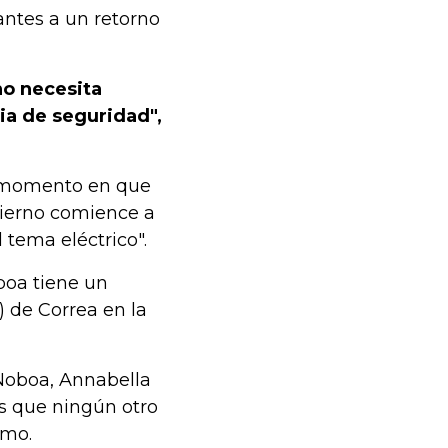
tantes a un retorno
no necesita
ia de seguridad",
un momento en que
bierno comience a
l tema eléctrico".
boa tiene un
de Correa en la
 Noboa, Annabella
s que ningún otro
smo.