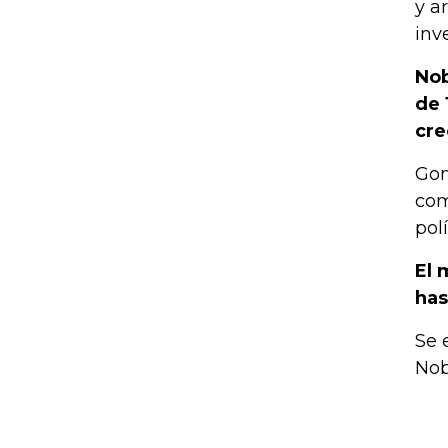
y a
inv
Nob
de 
cre
Gon
com
pol
El 
has
Se 
Nob