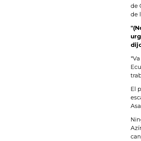
de 
de 
"(N
urg
dij
"Va
Ecu
tra
El 
esc
Asa
Nin
Azí
can