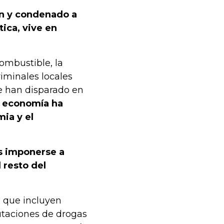
ón y condenado a
tica, vive en
ombustible, la
riminales locales
se han disparado en
a economía ha
mia y el
as imponerse a
 resto del
 que incluyen
utaciones de drogas