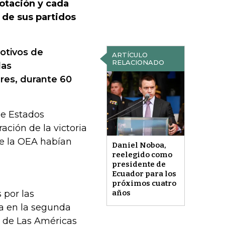
votación y cada
de sus partidos
otivos de
ARTÍCULO
RELACIONADO
las
res, durante 60
de Estados
ación de la victoria
de la OEA habían
Daniel Noboa,
reelegido como
presidente de
Ecuador para los
próximos cuatro
 por las
años
a en la segunda
ad de Las Américas