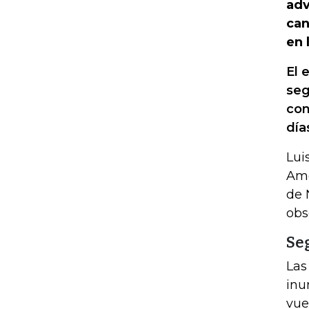
adv
can
en 
El 
seg
con
día
Lui
Ame
de 
obs
Se
Las
inu
vue