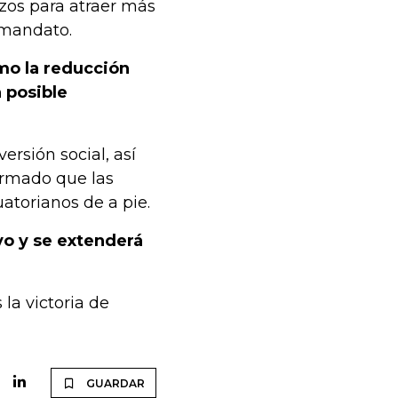
rzos para atraer más
 mandato.
mo la reducción
 posible
rsión social, así
irmado que las
atorianos de a pie.
o y se extenderá
la victoria de
GUARDAR