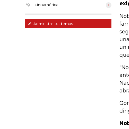
exi
Latinoamérica
Nob
fam
Administre sus temas
seg
una
un 
que
"No
ant
Nac
abr
Gon
dir
Nob