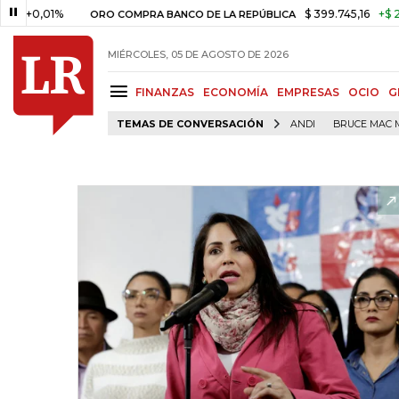
01%
$ 399.745,16
+$ 2.295,71
ORO COMPRA BANCO DE LA REPÚBLICA
MIÉRCOLES, 05 DE AGOSTO DE 2026
FINANZAS
ECONOMÍA
EMPRESAS
OCIO
G
TEMAS DE CONVERSACIÓN
ANDI
BRUCE MAC 