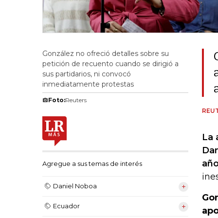
González no ofreció detalles sobre su
petición de recuento cuando se dirigió a
sus partidarios, ni convocó
inmediatamente protestas
Foto:
Reuters
REU
La 
Dan
año
Agregue a sus temas de interés
ine
Daniel Noboa
Gon
Ecuador
apo