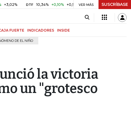
SUSCRÍBASE
%
10,34%
+0,10%
+0,98%
$ 416,81
+$ 0,05
+0,01%
DTF
UVR
VER MÁS
CAJA FUERTE
INDICADORES
INSIDE
NÓMENO DE EL NIÑO
nció la victoria
mo un "grotesco