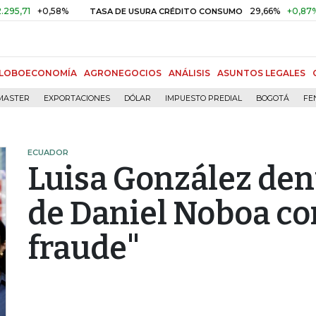
+0,58%
29,66%
+0,87%
+3,02
TASA DE USURA CRÉDITO CONSUMO
LOBOECONOMÍA
AGRONEGOCIOS
ANÁLISIS
ASUNTOS LEGALES
MASTER
EXPORTACIONES
DÓLAR
IMPUESTO PREDIAL
BOGOTÁ
FE
ECUADOR
Luisa González denu
de Daniel Noboa co
fraude"