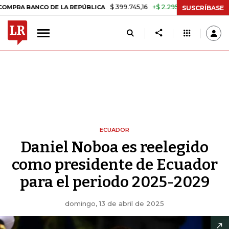
$ 399.745,16
+$ 2.295,71
+0,58%
NCO DE LA REPÚBLICA
TASA DE
SUSCRÍBASE
ECUADOR
Daniel Noboa es reelegido
como presidente de Ecuador
para el periodo 2025-2029
domingo, 13 de abril de 2025