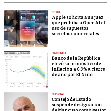
EE.UU.
Apple solicita a un juez
que prohíba a OpenAI el
uso de supuestos
secretos comerciales
HACIENDA
Banco de la República
elevó su pronóstico de
inflación a 6,9% a cierre
de año por El Niño
JUDICIAL
Consejo de Estado
suspende designación
de Mancuso como gestor