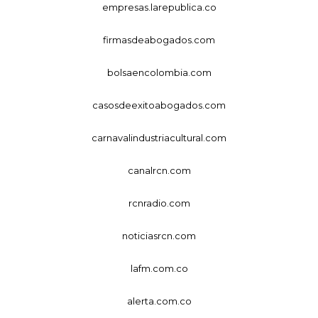
empresas.larepublica.co
firmasdeabogados.com
bolsaencolombia.com
casosdeexitoabogados.com
carnavalindustriacultural.com
canalrcn.com
rcnradio.com
noticiasrcn.com
lafm.com.co
alerta.com.co