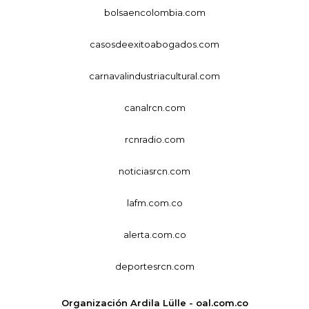
bolsaencolombia.com
casosdeexitoabogados.com
carnavalindustriacultural.com
canalrcn.com
rcnradio.com
noticiasrcn.com
lafm.com.co
alerta.com.co
deportesrcn.com
Organización Ardila Lülle - oal.com.co