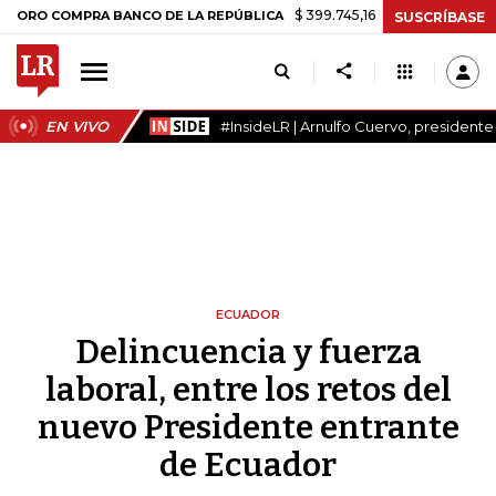
$ 399.745,16
+$ 2.295,71
+0,58%
OMPRA BANCO DE LA REPÚBLICA
T
SUSCRÍBASE
EN VIVO
#InsideLR | Arnulfo Cuervo, president
ECUADOR
Delincuencia y fuerza
laboral, entre los retos del
nuevo Presidente entrante
de Ecuador