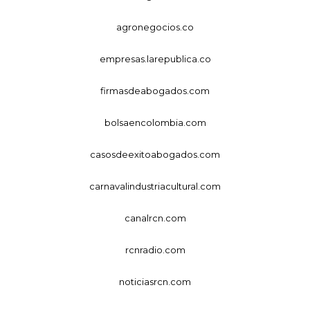
agronegocios.co
empresas.larepublica.co
firmasdeabogados.com
bolsaencolombia.com
casosdeexitoabogados.com
carnavalindustriacultural.com
canalrcn.com
rcnradio.com
noticiasrcn.com