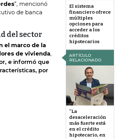
erdes
”, mencionó
El sistema
ecutivo de banca
financiero ofrece
múltiples
opciones para
acceder a los
d del sector
créditos
hipotecarios
 el marco de la
dores de vivienda
,
ARTÍCULO
RELACIONADO
or, e informó que
racterísticas, por
“La
desaceleración
más fuerte está
en el crédito
hipotecario, en