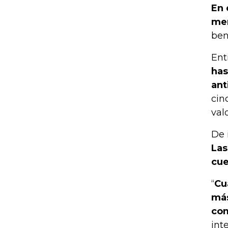
En 
mer
ben
Ent
has
ant
cin
val
De 
Las
cue
“
Cu
más
com
int