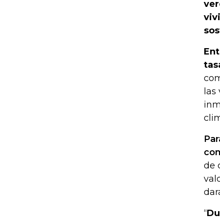
ver
viv
sos
Ent
tas
com
las
inm
cli
Par
com
de 
val
dar
“
Du