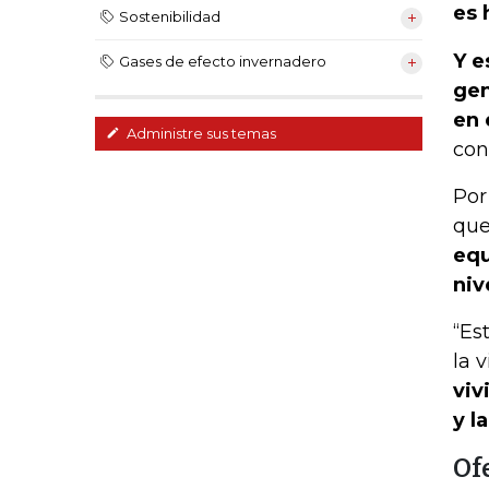
es 
Sostenibilidad
Y e
Gases de efecto invernadero
gen
en 
Administre sus temas
con
Por
que
equ
niv
“Es
la 
viv
y l
Of