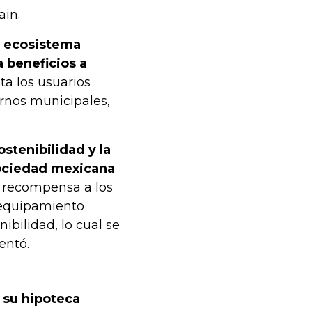
ain.
n ecosistema
a beneficios a
ta los usuarios
ernos municipales,
tenibilidad y la
sociedad mexicana
y recompensa a los
 equipamiento
ibilidad, lo cual se
entó.
 su hipoteca