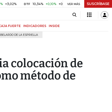
SUSCRÍBASE
2%
10,34%
+0,10%
+0,98%
$ 416,96
+$ 0,05
+0,01%
DTF
UVR
VER MÁS
CAJA FUERTE
INDICADORES
INSIDE
BELARDO DE LA ESPRIELLA
ia colocación de
como método de