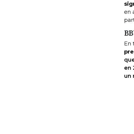
sig
en 
par
BB
En 
pre
que
en 
un 