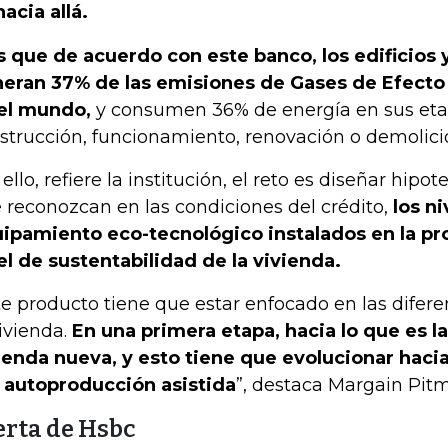
hacia allá.
s que de acuerdo con este banco, los edificios 
eran 37% de las emisiones de Gases de Efecto 
el mundo,
y consumen 36% de energía en sus et
strucción, funcionamiento, renovación o demolici
 ello, refiere la institución, el reto es diseñar hipo
 reconozcan en las condiciones del crédito,
los ni
ipamiento eco-tecnológico instalados en la pro
el de sustentabilidad de la vivienda.
te producto tiene que estar enfocado en las difere
vivienda.
En una primera etapa, hacia lo que es l
ienda nueva, y esto tiene que evolucionar hacia
a autoproducción asistida
”, destaca Margain Pit
erta de Hsbc