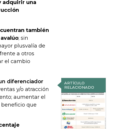
y adquirir una
rucción
encuentran también
 avalúo
; sin
mayor plusvalía de
frente a otros
ar el cambio
un diferenciador
ARTÍCULO
RELACIONADO
 ventas y/o atracción
iento; aumentar el
 beneficio que
centaje