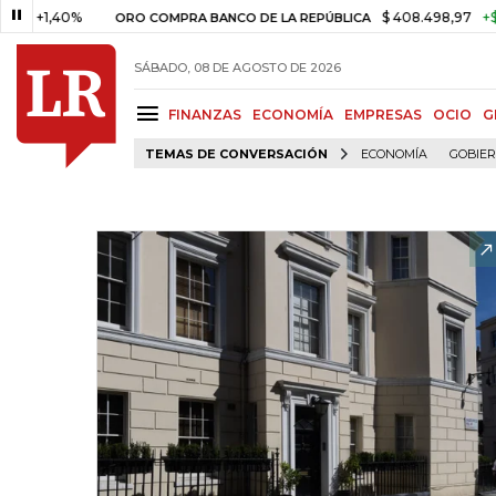
,40%
$ 408.498,97
+$ 8.753,8
ORO COMPRA BANCO DE LA REPÚBLICA
SÁBADO, 08 DE AGOSTO DE 2026
FINANZAS
ECONOMÍA
EMPRESAS
OCIO
G
TEMAS DE CONVERSACIÓN
ECONOMÍA
GOBIE