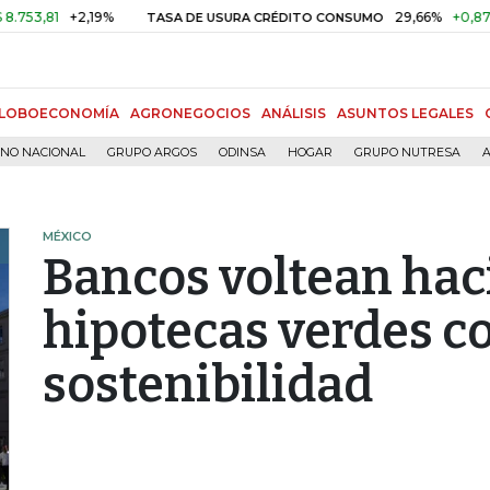
1
+2,19%
29,66%
+0,87%
+3,0
TASA DE USURA CRÉDITO CONSUMO
LOBOECONOMÍA
AGRONEGOCIOS
ANÁLISIS
ASUNTOS LEGALES
RNO NACIONAL
GRUPO ARGOS
ODINSA
HOGAR
GRUPO NUTRESA
A
MÉXICO
Bancos voltean hac
hipotecas verdes 
sostenibilidad