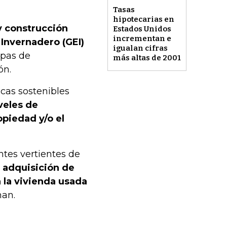
Tasas
hipotecarias en
y construcción
Estados Unidos
incrementan e
Invernadero (GEI)
igualan cifras
apas de
más altas de 2001
ón.
tecas sostenibles
veles de
piedad y/o el
ntes vertientes de
a adquisición de
 la vivienda usada
man.