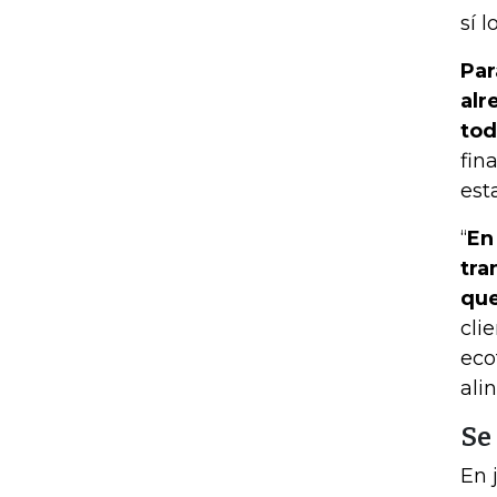
sí 
Par
alr
tod
fin
est
“
En
tra
que
cli
eco
ali
Se
En 