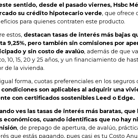
este sentido, desde el pasado viernes, Hsbc Mé
cado su crédito hipotecario verde
, que ofrece 
eficios para quienes contraten este producto.
re estos,
destacan tasas de interés más bajas q
ta 9,25%, pero también sin comisiones por aper
icipado y sin costo de avalúo
, además de que va
co, 10, 15, 20 y 25 años, y un financiamiento de has
or de la vivienda.
igual forma, cuotas preferenciales en los seguros 
 condiciones son aplicables al adquirir una vi
nte con certificados sostenibles Leed o Edge.
ando ves las tasas de interés más baratas, que 
 económicos, cuando identificas que no hay n
isión
, de prepago de apertura, de avalúo, prácti
erés que estás pagando, pues casi es tu Costo Anu