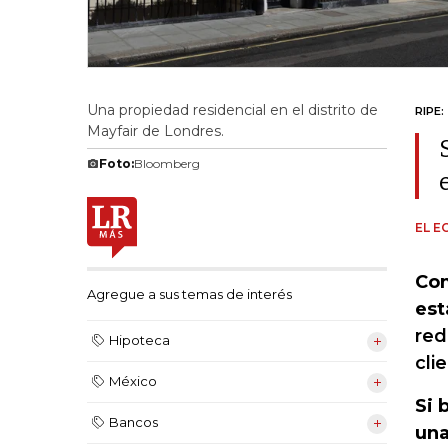
Una propiedad residencial en el distrito de
RIPE:
Mayfair de Londres.
Foto:
Bloomberg
EL E
Com
Agregue a sus temas de interés
est
red
Hipoteca
cli
México
Si 
Bancos
una