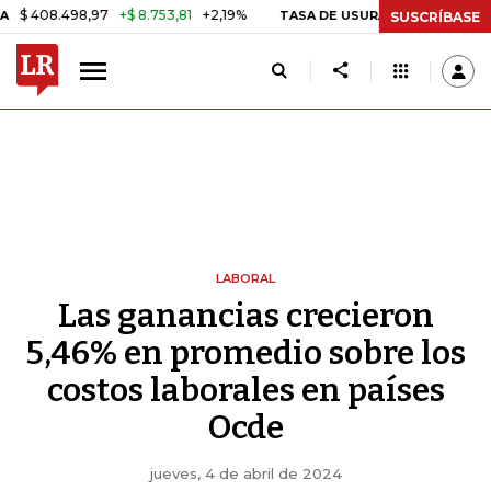
498,97
+$ 8.753,81
+2,19%
29
TASA DE USURA CRÉDITO CONSUMO
SUSCRÍBASE
LABORAL
Las ganancias crecieron
5,46% en promedio sobre los
costos laborales en países
Ocde
jueves, 4 de abril de 2024