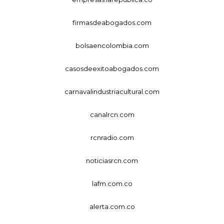
firmasdeabogados.com
bolsaencolombia.com
casosdeexitoabogados.com
carnavalindustriacultural.com
canalrcn.com
rcnradio.com
noticiasrcn.com
lafm.com.co
alerta.com.co