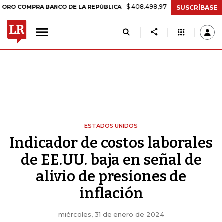
$ 408.498,97
+$ 8.753,81
+2,19%
MPRA BANCO DE LA REPÚBLICA
T
SUSCRÍBASE
ESTADOS UNIDOS
Indicador de costos laborales
de EE.UU. baja en señal de
alivio de presiones de
inflación
miércoles, 31 de enero de 2024