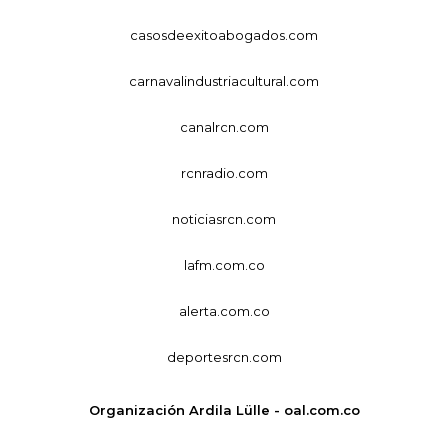
casosdeexitoabogados.com
carnavalindustriacultural.com
canalrcn.com
rcnradio.com
noticiasrcn.com
lafm.com.co
alerta.com.co
deportesrcn.com
Organización Ardila Lülle - oal.com.co