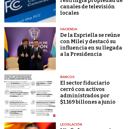
restringía propiedad de
canales de televisión
locales
HACIENDA
De la Espriella se reúne
con Milei y destacó su
influencia en su llegada
a la Presidencia
BANCOS
El sector fiduciario
cerró con activos
administrados por
$1.169 billones a junio
LEGISLACIÓN