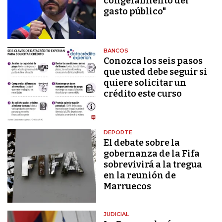
congelamiento del
gasto público"
BANCOS
Conozca los seis pasos
que usted debe seguir si
quiere solicitar un
crédito este curso
DEPORTE
El debate sobre la
gobernanza de la Fifa
sobrevivirá a la tregua
en la reunión de
Marruecos
JUDICIAL