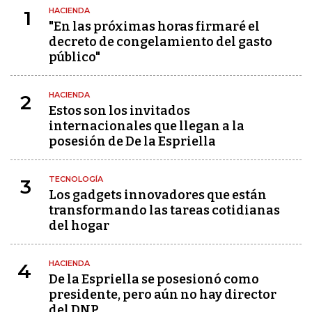
HACIENDA
1
"En las próximas horas firmaré el
decreto de congelamiento del gasto
público"
HACIENDA
2
Estos son los invitados
internacionales que llegan a la
posesión de De la Espriella
TECNOLOGÍA
3
Los gadgets innovadores que están
transformando las tareas cotidianas
del hogar
HACIENDA
4
De la Espriella se posesionó como
presidente, pero aún no hay director
del DNP