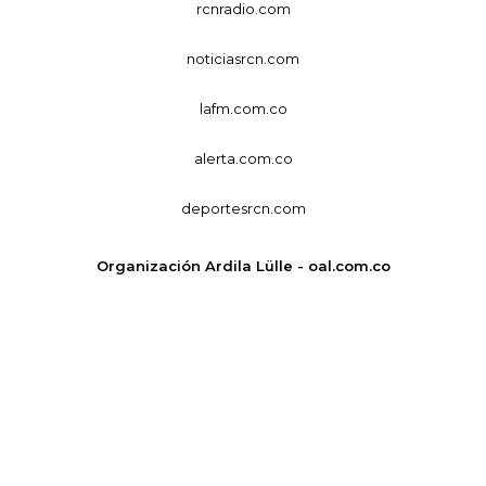
rcnradio.com
noticiasrcn.com
lafm.com.co
alerta.com.co
deportesrcn.com
Organización Ardila Lülle - oal.com.co