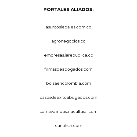
PORTALES ALIADOS:
asuntoslegales.com.co
agronegocios.co
empresas.larepublica.co
firmasdeabogados.com
bolsaencolombia.com
casosdeexitoabogados.com
carnavalindustriacultural.com
canalrcn.com