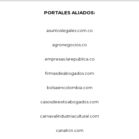
PORTALES ALIADOS:
asuntoslegales.com.co
agronegocios.co
empresas.larepublica.co
firmasdeabogados.com
bolsaencolombia.com
casosdeexitoabogados.com
carnavalindustriacultural.com
canalrcn.com