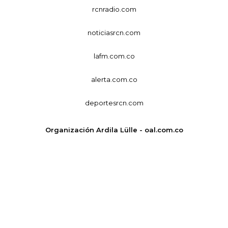
rcnradio.com
noticiasrcn.com
lafm.com.co
alerta.com.co
deportesrcn.com
Organización Ardila Lülle - oal.com.co