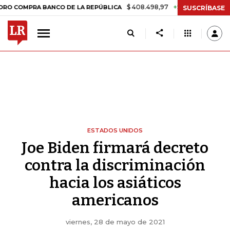
$ 408.498,97
+$ 8.753,81
+2,19%
PRA BANCO DE LA REPÚBLICA
TA
SUSCRÍBASE
ESTADOS UNIDOS
Joe Biden firmará decreto
contra la discriminación
hacia los asiáticos
americanos
viernes, 28 de mayo de 2021