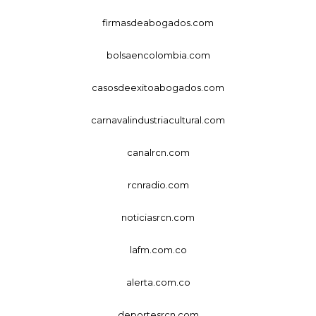
firmasdeabogados.com
bolsaencolombia.com
casosdeexitoabogados.com
carnavalindustriacultural.com
canalrcn.com
rcnradio.com
noticiasrcn.com
lafm.com.co
alerta.com.co
deportesrcn.com