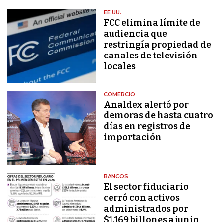
EE.UU.
FCC elimina límite de
audiencia que
restringía propiedad de
canales de televisión
locales
COMERCIO
Analdex alertó por
demoras de hasta cuatro
días en registros de
importación
BANCOS
El sector fiduciario
cerró con activos
administrados por
$1.169 billones a junio