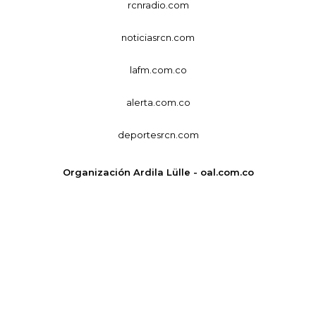
rcnradio.com
noticiasrcn.com
lafm.com.co
alerta.com.co
deportesrcn.com
Organización Ardila Lülle - oal.com.co