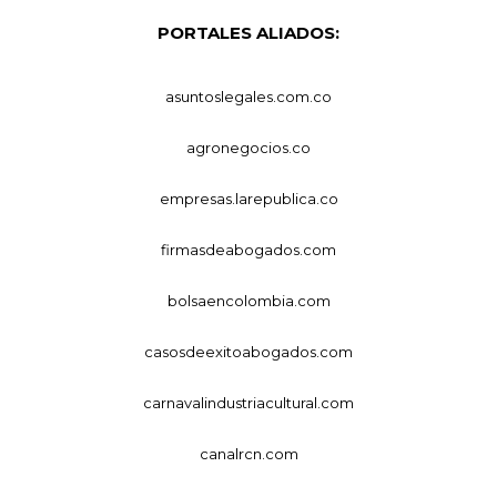
PORTALES ALIADOS:
asuntoslegales.com.co
agronegocios.co
empresas.larepublica.co
firmasdeabogados.com
bolsaencolombia.com
casosdeexitoabogados.com
carnavalindustriacultural.com
canalrcn.com