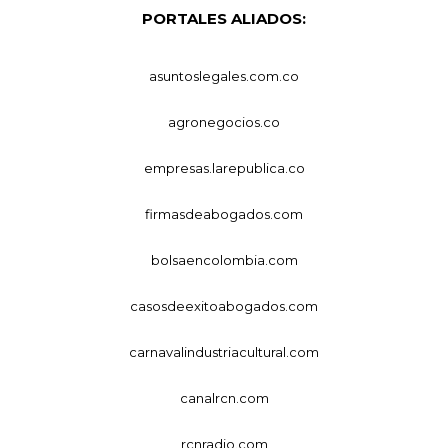
PORTALES ALIADOS:
asuntoslegales.com.co
agronegocios.co
empresas.larepublica.co
firmasdeabogados.com
bolsaencolombia.com
casosdeexitoabogados.com
carnavalindustriacultural.com
canalrcn.com
rcnradio.com