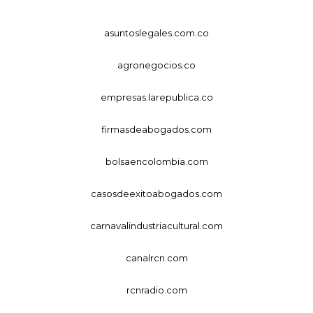
asuntoslegales.com.co
agronegocios.co
empresas.larepublica.co
firmasdeabogados.com
bolsaencolombia.com
casosdeexitoabogados.com
carnavalindustriacultural.com
canalrcn.com
rcnradio.com