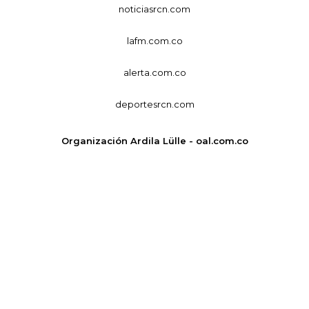
noticiasrcn.com
lafm.com.co
alerta.com.co
deportesrcn.com
Organización Ardila Lülle - oal.com.co