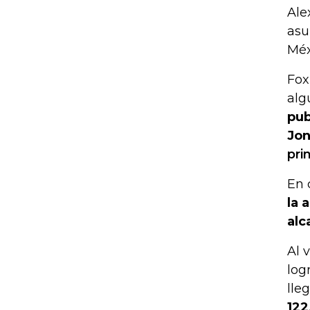
Ale
asu
Méx
Fox
alg
pub
Jo
pri
En 
la 
alc
Al 
log
lle
122