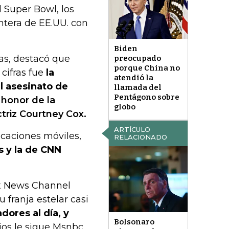
 Super Bowl, los
ontera de EE.UU. con
Biden
ias, destacó que
preocupado
porque China no
cifras fue
la
atendió la
l asesinato de
llamada del
Pentágono sobre
 honor de la
globo
triz Courtney Cox.
ARTÍCULO
icaciones móviles,
RELACIONADO
s y la de CNN
ox News Channel
 franja estelar casi
ores al día, y
Bolsonaro
ios le sigue Msnbc