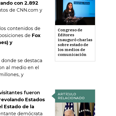
erando con 2.892
nutos de CNN.com y
 los contenidos de
Congreso de
 posiciones de
Fox
Editores
inauguró charlas
nes) y
sobre estado de
los medios de
comunicación
en donde se destaca
on al medio en el
illones, y
visitantes fueron
ARTÍCULO
RELACIONADO
brevolando Estados
el Estado de la
sentante demócrata