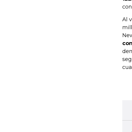
con
Al 
mil
New
con
dem
seg
cua