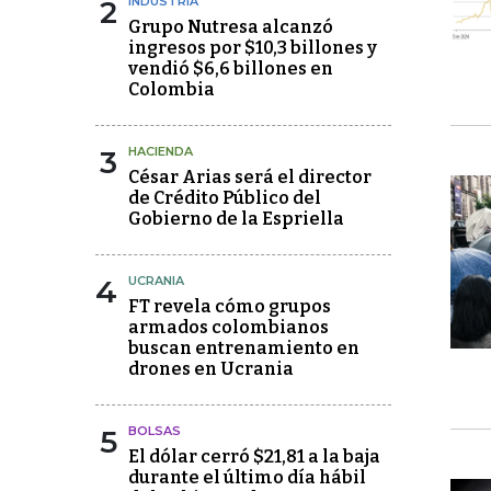
2
INDUSTRIA
Grupo Nutresa alcanzó
ingresos por $10,3 billones y
vendió $6,6 billones en
Colombia
3
HACIENDA
César Arias será el director
de Crédito Público del
Gobierno de la Espriella
4
UCRANIA
FT revela cómo grupos
armados colombianos
buscan entrenamiento en
drones en Ucrania
5
BOLSAS
El dólar cerró $21,81 a la baja
durante el último día hábil