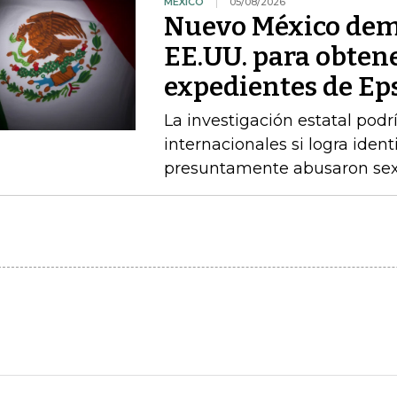
MÉXICO
05/08/2026
Nuevo México dem
EE.UU. para obtene
expedientes de Ep
La investigación estatal pod
internacionales si logra ident
presuntamente abusaron sex