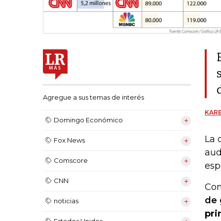
Agregue a sus temas de interés
KARE
Domingo Económico
La 
Fox News
aud
Comscore
esp
CNN
Con
de 
noticias
pri