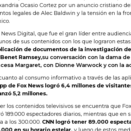
xandria Ocasio Cortez por un anuncio cristiano del
ntos legales de Alec Baldwin y la tensión en la fr
ico.
 News Digital, que fue el gran líder entre audienc
unos de sus contenidos con los que lograron estas 
licación de documentos de la investigación de
nBenet Ramsey,
su conversación con la dama de
ncesa Margaret, con Dionne Warwock y con la ac
cuanto al consumo informativo a través de las apl
app de Fox News logró 6,4 millones de visitante
anzó 5,2 millones.
ver los contenidos televisivos se encuentra que F
ró 189.000 espectadores diarios, mientras que en su
ga a los 300.000.
CNN logró tener 89.000 espectad
.000 en su horario estelar,
y luego de estos med