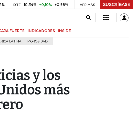
SUSCRÍBASE
10,34%
+0,10%
+0,98%
$ 416,86
+$ 0,05
+0,01%
DTF
UVR
VER MÁS
BI
CAJA FUERTE
INDICADORES
INSIDE
RICA LATINA
MOROSIDAD
icias y los
 Unidos más
rero