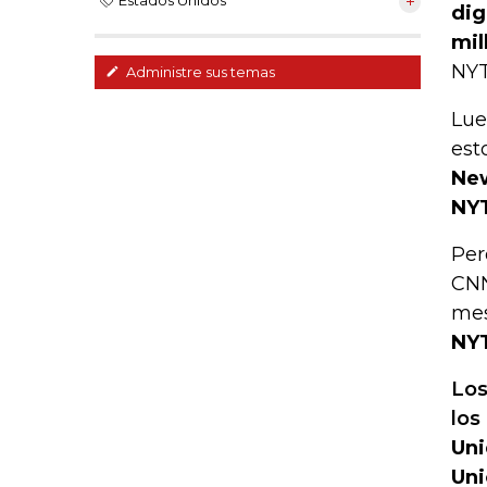
Estados Unidos
dig
mil
NYT
Administre sus temas
Lue
est
New
NYT
Per
CNN
mes
NYT
Los
los
Uni
Uni