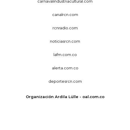
carnavalindustriacultural.com
canalrcn.com
rcnradio.com
noticiasrcn.com
lafm.com.co
alerta.com.co
deportesrcn.com
Organización Ardila Lülle - oal.com.co