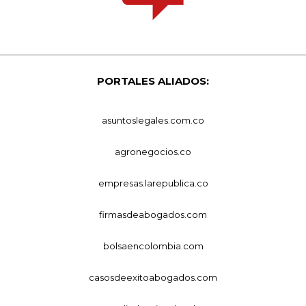
PORTALES ALIADOS:
asuntoslegales.com.co
agronegocios.co
empresas.larepublica.co
firmasdeabogados.com
bolsaencolombia.com
casosdeexitoabogados.com