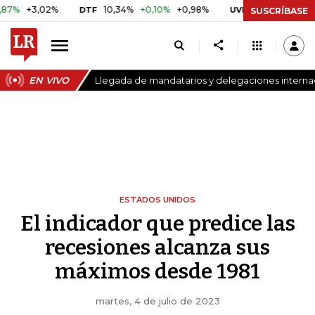
2%
10,34%
+0,10%
+0,98%
$ 416,86
+$ 0,05
+0,01%
DTF
UVR
SUSCRÍBASE
EN VIVO
Llegada de mandatarios y delegaciones internaci
ESTADOS UNIDOS
El indicador que predice las
recesiones alcanza sus
máximos desde 1981
martes, 4 de julio de 2023