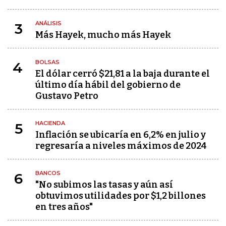
ANÁLISIS
3
Más Hayek, mucho más Hayek
BOLSAS
4
El dólar cerró $21,81 a la baja durante el
último día hábil del gobierno de
Gustavo Petro
HACIENDA
5
Inflación se ubicaría en 6,2% en julio y
regresaría a niveles máximos de 2024
BANCOS
6
"No subimos las tasas y aún así
obtuvimos utilidades por $1,2 billones
en tres años"