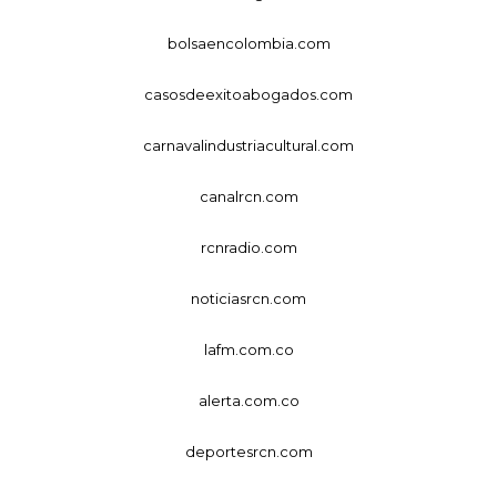
bolsaencolombia.com
casosdeexitoabogados.com
carnavalindustriacultural.com
canalrcn.com
rcnradio.com
noticiasrcn.com
lafm.com.co
alerta.com.co
deportesrcn.com