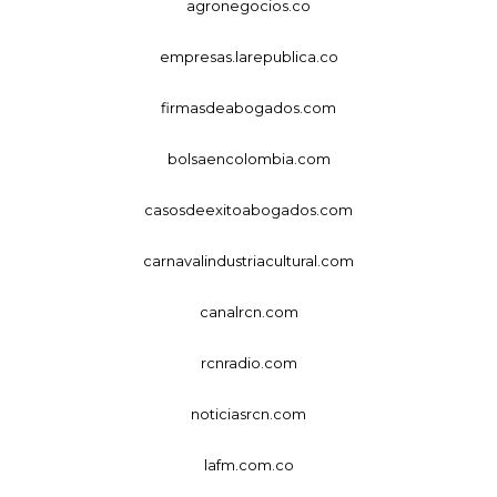
agronegocios.co
empresas.larepublica.co
firmasdeabogados.com
bolsaencolombia.com
casosdeexitoabogados.com
carnavalindustriacultural.com
canalrcn.com
rcnradio.com
noticiasrcn.com
lafm.com.co