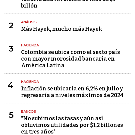
billón
ANÁLISIS
2
Más Hayek, mucho más Hayek
HACIENDA
3
Colombia se ubica como el sexto país
con mayor morosidad bancaria en
América Latina
HACIENDA
4
Inflación se ubicaría en 6,2% en julio y
regresaría a niveles máximos de 2024
BANCOS
5
"No subimos las tasas y aún así
obtuvimos utilidades por $1,2 billones
en tres años"