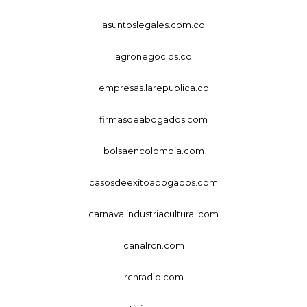
asuntoslegales.com.co
agronegocios.co
empresas.larepublica.co
firmasdeabogados.com
bolsaencolombia.com
casosdeexitoabogados.com
carnavalindustriacultural.com
canalrcn.com
rcnradio.com