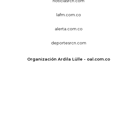
noticiasrcn.com
lafm.com.co
alerta.com.co
deportesrcn.com
Organización Ardila Lülle - oal.com.co