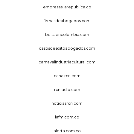
empresas.larepublica.co
firmasdeabogados.com
bolsaencolombia.com
casosdeexitoabogados.com
carnavalindustriacultural.com
canalrcn.com
rcnradio.com
noticiasrcn.com
lafm.com.co
alerta.com.co