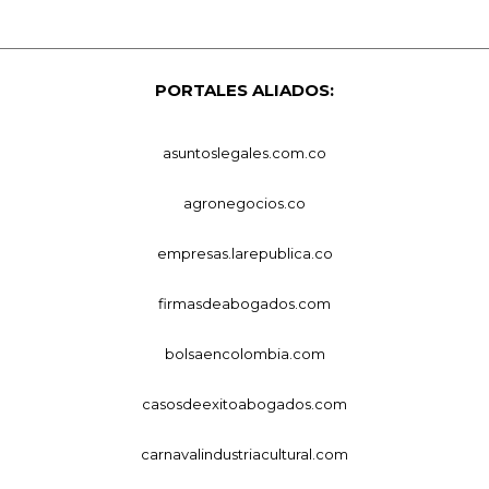
PORTALES ALIADOS:
asuntoslegales.com.co
agronegocios.co
empresas.larepublica.co
firmasdeabogados.com
bolsaencolombia.com
casosdeexitoabogados.com
carnavalindustriacultural.com