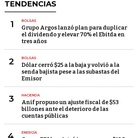
TENDENCIAS
BOLSAS
1
Grupo Argos lanzó plan para duplicar
el dividendo y elevar 70% el Ebitda en
tres años
BOLSAS
2
Dólar cerró $25 a la baja y volvió a la
senda bajista pese a las subastas del
Emisor
HACIENDA
3
Anif propuso un ajuste fiscal de $53
billones ante el deterioro de las
cuentas públicas
ENERGÍA
4