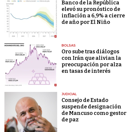
Banco de la República
elevó su pronóstico de
inflación a 6,9% a cierre
de año por El Niño
BOLSAS
Oro sube tras diálogos
con Irán que alivian la
preocupación por alza
en tasas de interés
JUDICIAL
Consejo de Estado
suspende designación
de Mancuso como gestor
de paz