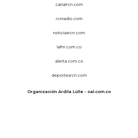
canalrcn.com
rcnradio.com
noticiasrcn.com
lafm.com.co
alerta.com.co
deportesrcn.com
Organización Ardila Lülle - oal.com.co