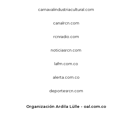
carnavalindustriacultural.com
canalrcn.com
rcnradio.com
noticiasrcn.com
lafm.com.co
alerta.com.co
deportesrcn.com
Organización Ardila Lülle - oal.com.co