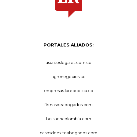
PORTALES ALIADOS:
asuntoslegales.com.co
agronegocios.co
empresas.larepublica.co
firmasdeabogados.com
bolsaencolombia.com
casosdeexitoabogados.com