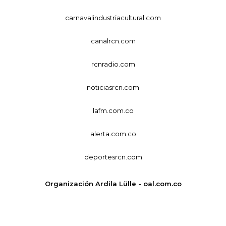
carnavalindustriacultural.com
canalrcn.com
rcnradio.com
noticiasrcn.com
lafm.com.co
alerta.com.co
deportesrcn.com
Organización Ardila Lülle - oal.com.co