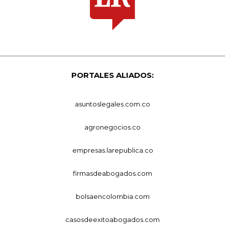
PORTALES ALIADOS:
asuntoslegales.com.co
agronegocios.co
empresas.larepublica.co
firmasdeabogados.com
bolsaencolombia.com
casosdeexitoabogados.com