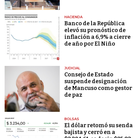
HACIENDA
Banco de la República
elevó su pronóstico de
inflación a 6,9% a cierre
de año por El Niño
JUDICIAL
Consejo de Estado
suspende designación
de Mancuso como gestor
de paz
BOLSAS
El dólar retomó su senda
bajista y cerró en a