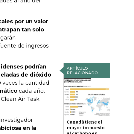
ladas al año del
cales por un valor
trapan tan solo
pagarán
fuente de ingresos
nidenses podrían
ARTÍCULO
RELACIONADO
neladas de dióxido
0 veces la cantidad
imático
cada año,
Clean Air Task
investigador
Canadá tiene el
biciosa en la
mayor impuesto
al carbono en