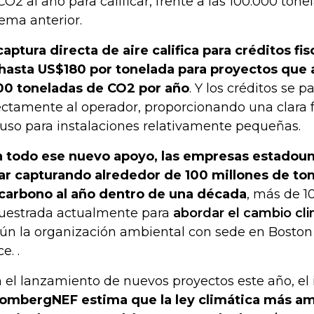
CO2 al año para calificar, frente a las 100.000 tone
tema anterior.
captura directa de aire califica para créditos fis
hasta US$180 por tonelada para proyectos que a
00 toneladas de CO2 por año
. Y los créditos se 
ectamente al operador, proporcionando una clara 
luso para instalaciones relativamente pequeñas.
 todo ese nuevo apoyo, las empresas estadou
ar capturando alrededor de 100 millones de to
carbono al año dentro de una década
, más de 1
uestrada actualmente para
abordar el cambio cl
ún la organización ambiental con sede en Boston 
e. .
 el lanzamiento de nuevos proyectos este año, el 
ombergNEF estima que la ley climática más am