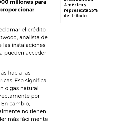
000 millones para
América y
 proporcionar
representa 25%
del tributo
eclamar el crédito
ttwood, analista de
 las instalaciones
ía pueden acceder
más hacia las
icas. Eso significa
n o gas natural
irectamente por
o. En cambio,
almente no tienen
eder más fácilmente