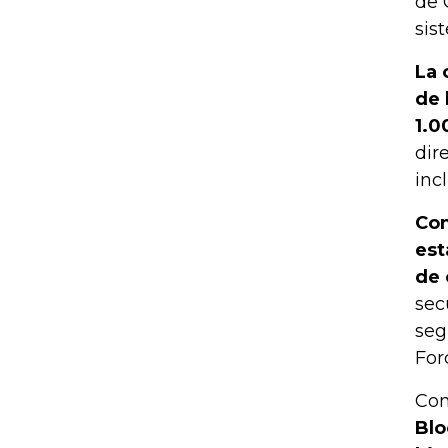
de 
sis
La 
de 
1.0
dir
inc
Con
est
de 
sec
seg
Forc
Con
Blo