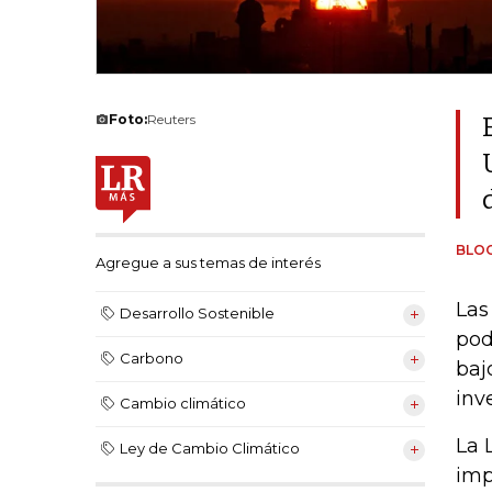
Foto:
Reuters
BLO
Agregue a sus temas de interés
Las
Desarrollo Sostenible
pod
Carbono
baj
inv
Cambio climático
La 
Ley de Cambio Climático
imp