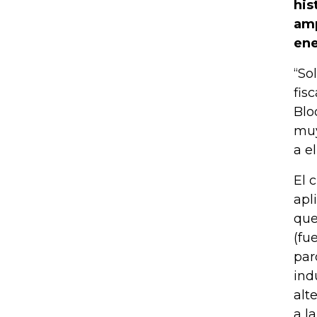
his
amp
ene
“So
fis
Blo
muy
a el
El 
apl
que
(fu
par
ind
alt
a la