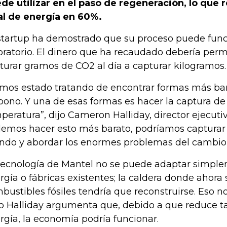
de utilizar en el paso de regeneración, lo que
al de energía en 60%.
startup ha demostrado que su proceso puede func
oratorio. El dinero que ha recaudado debería permi
turar gramos de CO2 al día a capturar kilogramos.
mos estado tratando de encontrar formas más bar
bono. Y una de esas formas es hacer la captura de
peratura”, dijo Cameron Halliday, director ejecutiv
emos hacer esto más barato, podríamos capturar 
do y abordar los enormes problemas del cambio 
tecnología de Mantel no se puede adaptar simple
rgía o fábricas existentes; la caldera donde ahor
bustibles fósiles tendría que reconstruirse. Eso no
o Halliday argumenta que, debido a que reduce ta
rgía, la economía podría funcionar.