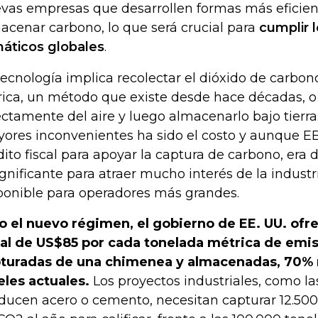
vas empresas que desarrollen formas más eficien
acenar carbono, lo que será crucial para
cumplir l
máticos globales
.
tecnología implica recolectar el dióxido de carbo
rica, un método que existe desde hace décadas, o
ectamente del aire y luego almacenarlo bajo tierra
ores inconvenientes ha sido el costo y aunque EE
dito fiscal para apoyar la captura de carbono, era
ignificante para atraer mucho interés de la industr
ponible para operadores más grandes.
o el nuevo régimen, el gobierno de EE. UU. ofr
cal de US$85 por cada tonelada métrica de emi
turadas de una chimenea y almacenadas, 70% 
eles actuales.
Los proyectos industriales, como la
ducen acero o cemento, necesitan capturar 12.50