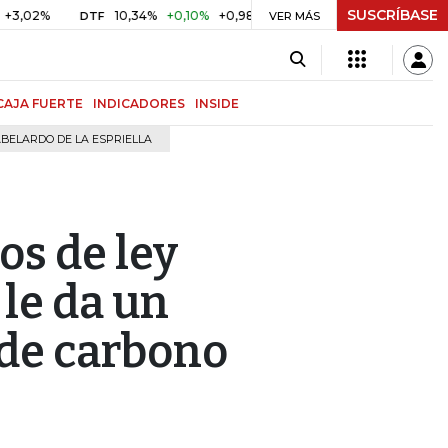
SUSCRÍBASE
10,34%
+0,10%
+0,98%
$ 417,01
+$ 0,05
+0,01%
DTF
UVR
VER MÁS
CAJA FUERTE
INDICADORES
INSIDE
BELARDO DE LA ESPRIELLA
os de ley
 le da un
 de carbono