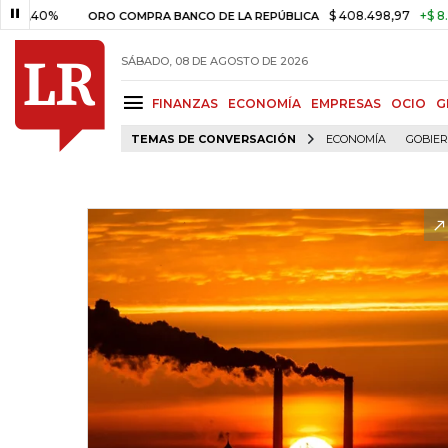
%
$ 408.498,97
+$ 8.753,81
ORO COMPRA BANCO DE LA REPÚBLICA
SÁBADO, 08 DE AGOSTO DE 2026
FINANZAS
ECONOMÍA
EMPRESAS
OCIO
G
TEMAS DE CONVERSACIÓN
ECONOMÍA
GOBIE