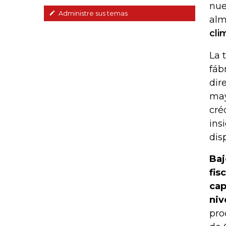
nue
Administre sus temas
alm
cli
La 
fáb
dir
may
cré
ins
dis
Baj
fis
cap
niv
pro