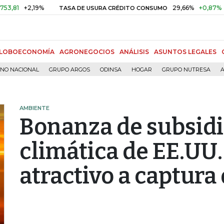
+2,19%
29,66%
+0,87%
+3,02%
TASA DE USURA CRÉDITO CONSUMO
LOBOECONOMÍA
AGRONEGOCIOS
ANÁLISIS
ASUNTOS LEGALES
RNO NACIONAL
GRUPO ARGOS
ODINSA
HOGAR
GRUPO NUTRESA
A
AMBIENTE
Bonanza de subsidi
climática de EE.UU.
atractivo a captura