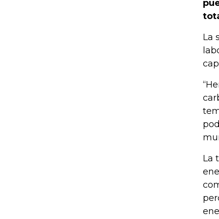
pue
tot
La 
lab
cap
“He
car
tem
pod
mun
La 
ene
com
per
ene