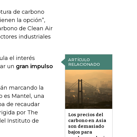
ptura de carbono
enen la opción”,
carbono de Clean Air
tores industriales
la el interés
ARTÍCULO
RELACIONADO
dar un
gran impulso
stán marcando la
o es Mantel, una
ba de recaudar
rigida por The
Los precios del
l Instituto de
carbono en Asia
son demasiado
bajos para