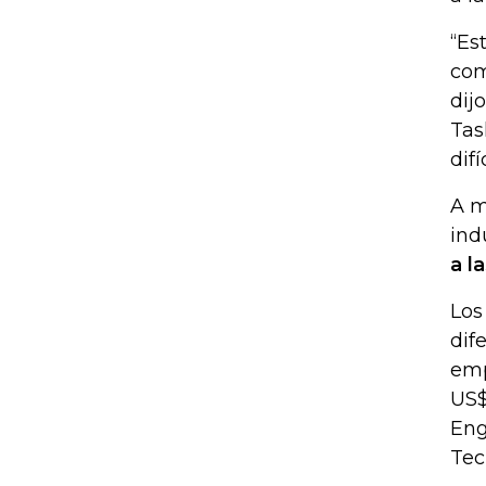
“Es
com
dij
Tas
difí
A m
ind
a l
Los
dif
emp
US$
Eng
Tec