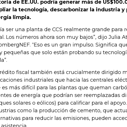
toria de EE.UU. podría generar más de US$100.
liar la tecnología, descarbonizar la industria y
rgía limpia.
lía ​​ser una planta de CCS realmente grande para r
cal. Los números ahora son muy bajos”, dijo Julia A
ombergNEF. “Eso es un gran impulso. Significa que
 pequeñas que solo están probando su tecnolog
la”.
crédito fiscal también está crucialmente dirigido 
icaciones industriales que hacia las centrales eléctr
 es más difícil para las plantas que queman carbó
entes de energía que podrían ser reemplazadas d
ques solares o eólicos) para calificar para el apoy
ustrias como la producción de cemento, que actu
ernativas para reducir las emisiones, pueden acc
 asistencia.