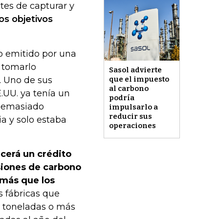
tes de capturar y
os objetivos
no emitido por una
 tomarlo
Sasol advierte
. Uno de sus
que el impuesto
al carbono
.UU. ya tenía un
podría
 demasiado
impulsarlo a
reducir sus
ia y solo estaba
operaciones
ecerá un crédito
siones de carbono
más que los
s fábricas que
0 toneladas o más