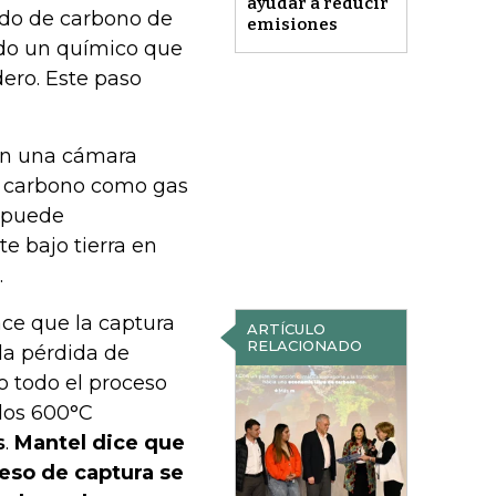
ayudar a reducir
ido de carbono de
emisiones
ando un químico que
ero. Este paso
 en una cámara
de carbono como gas
o puede
e bajo tierra en
.
ce que la captura
ARTÍCULO
RELACIONADO
la pérdida de
o todo el proceso
 los 600°C
s
.
Mantel dice que
ceso de captura se