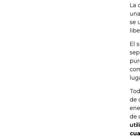
La 
una
se 
lib
El 
sep
pur
com
lug
Tod
de 
ene
de 
uti
cua