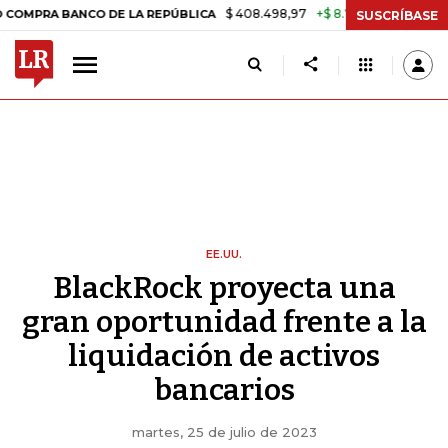
$ 408.498,97
+$ 8.753,81
+2,19%
ANCO DE LA REPÚBLICA
TASA DE
SUSCRÍBASE
EE.UU.
BlackRock proyecta una
gran oportunidad frente a la
liquidación de activos
bancarios
martes, 25 de julio de 2023