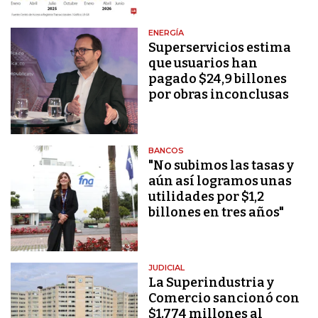
ENERGÍA
Superservicios estima
que usuarios han
pagado $24,9 billones
por obras inconclusas
BANCOS
"No subimos las tasas y
aún así logramos unas
utilidades por $1,2
billones en tres años"
JUDICIAL
La Superindustria y
Comercio sancionó con
$1.774 millones al