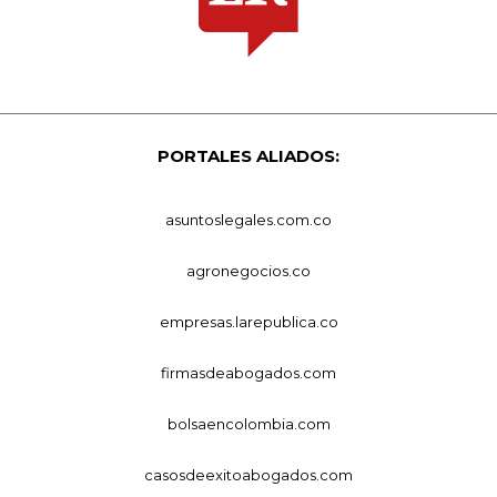
PORTALES ALIADOS:
asuntoslegales.com.co
agronegocios.co
empresas.larepublica.co
firmasdeabogados.com
bolsaencolombia.com
casosdeexitoabogados.com