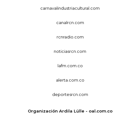
carnavalindustriacultural.com
canalrcn.com
rcnradio.com
noticiasrcn.com
lafm.com.co
alerta.com.co
deportesrcn.com
Organización Ardila Lülle - oal.com.co